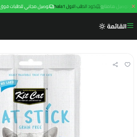
كود الطلب الاول hala1
توصيل مجاني للطلبات فوق 299ريال داخل مدينه الرياض مع توصيل هامتارو
القائمة