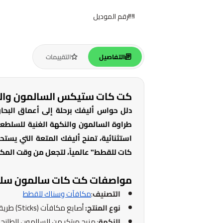
رقم الموديل
التفاصيل
التقييمات
كت كات ستيكس السالمون والسلطعون
دلل حواس أليفك برحلة إلى أعماق البحا
طراوة السالمون والنكهة الغنية للسلطعو
استثنائية، تمنح أليفك المتعة التي يستح
كات للقطط" عالمياً، لتجعل من وقت المكا
مواصفات كت كات سالمون سل
التصنيف
:
مكافآت وسناك للقطط
نوع المنتج:
أصابع مكافآت (Sticks) طرية ونصف رطبة.
النكهة
: مزيج مبتكر من السالمون الطازج