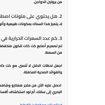
من بروتين الدواجن.
2. هل يحتوي على ملونات اصطناعية؟
لا، يتميز هذا السناك بمكونات طبيعية وأ
3. كم عدد السعرات الحرارية في الإصبع الواحد؟
تم تصميم أصابع كت كات لتكون منخفضة ال
من السمنة.
اجعل لحظات الدلال لا تُنسى مع كت كات
والفوائد الصحية المذهلة.
احصل عليه الآن من متجر همتارو وشاه
البحري إلى سلتك، أم تود استكشاف أقسا
فيتامينات ومكملات للقطط