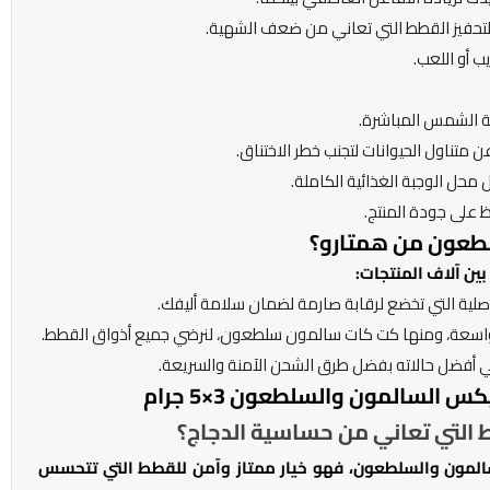
لتحفيز القطط التي تعاني من ضعف الشهية.
 أو اللعب.
ة الشمس المباشرة.
عن متناول الحيوانات لتجنب خطر الاختناق.
 محل الوجبة الغذائية الكاملة.
ظ على جودة المنتج.
لطعون من همتارو؟
ين آلاف المنتجات:
صلية التي تخضع لرقابة صارمة لضمان سلامة أليفك.
 واسعة، ومنها كت كات سالمون سلطعون، لنرضي جميع أذواق القطط.
 أفضل حالاته بفضل طرق الشحن الآمنة والسريعة.
لسالمون والسلطعون 3×5 جرام
سالمون والسلطعون، فهو خيار ممتاز وآمن للقطط التي تتحسس