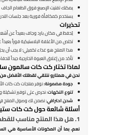
يمكنك تفتيت الإصبع فوق الطعام الجاف 
يستخدم كمكافأة فورية بعد جلسات التدريب
تحذيرات
يُحفظ في مكان بارد وجاف بعيداً عن أشع
تخلص من الأغلفة البلاستيكية فوراً بعيداً 
هذا المنتج هو غذاء تكميلي؛ لا يجب أن يحل
تأكد من إغلاق العبوة الخارجية جيداً للحفا
لماذا تختار كت كات سالمون س
نحن في همتارو ننتقي لقطتك الأفضل من ب
جودة مضمونة:
نوفر منتجات كت كات الأ
تنوع النكهات
: نحرص على توفير تشكيلة
شحن احترافي
: نضمن لك وصول المنتج في
أسئلة شائعة حول كت كات ستيكس ا
1. هل هذا المنتج مناسب للقطط التي تعاني من حساسية الدجاج؟
نعم، بما أن المكونات الأساسية هي ال