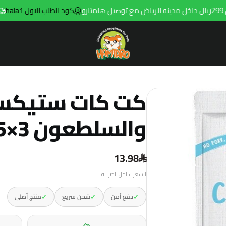
كود الطلب الاول hala1
توصيل مجا
Hamtaro
كت كات ستيكس
والسلطعون 3×5 جرام
13.98
السعر شامل الضريبه
✓
✓
✓
دفع آمن
شحن سريع
منتج أصلي