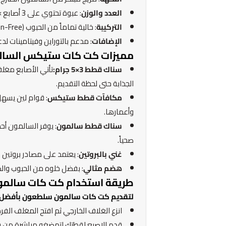
العدد والوزن
: عبوة تحتوي على 3 أصابع × 5 جرام.
التركيبة
: خالية تماماً من الحبوب (Grain-Free) والمواد المضافة الضارة.
الإضافات
: مدعم بالتوراين وفيتامينات لد
مميزات كت كات ستيكس السالمون و
سناك قطط 3×5 جرام:
تأتي الأصابع مغلف
الجذابة حتى لحظة التقديم.
مكافآت قطط ستيكس
: قوام لين يسهل
وأعمارها.
سناك قطط سالمون
صحياً.
غني بالبروتين
: يعتمد على مصادر بروتين 
هضم مثالي
: بفضل خلوه من الحبوب والص
طريقة استخدام كت كات سالم
لتقديم كت كات سالمون سلطعون بأفضل 
انزع الغلاف الخارجي ثم افتح المغلف الفر
قدم الإصبع لقطتك لتمضغه مباشرة من يدك