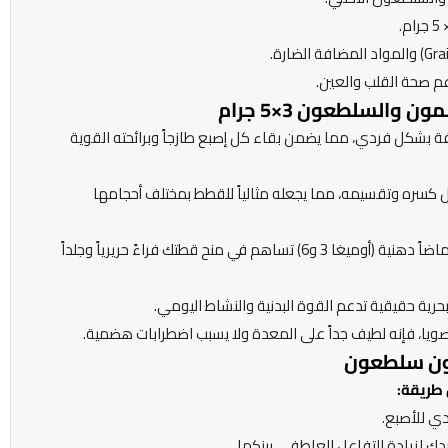
عم صحة القلب والعين.
السلطعون 3×5 جرام
ة بشكل فردي، مما يضمن بقاء كل إصبع طازجاً وبرائحته القوية
 كسره وتقسيمه، مما يجعله مثالياً للقطط بمختلف أحجامها
: يوفر السالمون أحماضاً دهنية (أوميغا 3 و6) تساهم في منح قطتك فراءً حريرياً وجلداً
بحرية حقيقية تدعم القوة البدنية والنشاط اليومي.
ويا، فإنه لطيف جداً على المعدة ولا يسبب اضطرابات هضمية.
ون سلطعون
طريقة:
دي للأصبع.
 لزيادة التفاعل العاطفي بينكما.