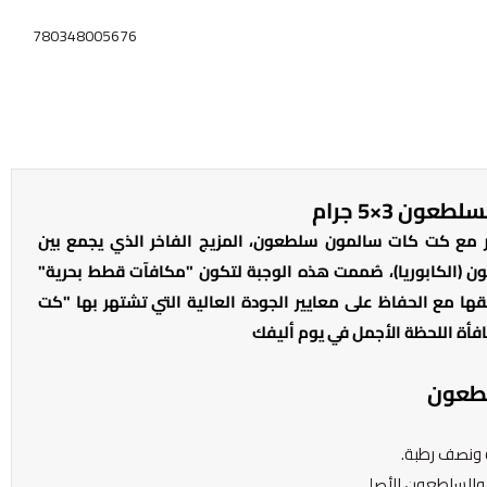
780348005676
 3×5 جرام
ر مع كت كات سالمون سلطعون، المزيج الفاخر الذي يجمع بين
ن (الكابوريا)، صُممت هذه الوجبة لتكون "مكافآت قطط بحرية"
قها مع الحفاظ على معايير الجودة العالية التي تشتهر بها "كت
فأة اللحظة الأجمل في يوم أليفك
طعون
 والسلطعون الأصلي.