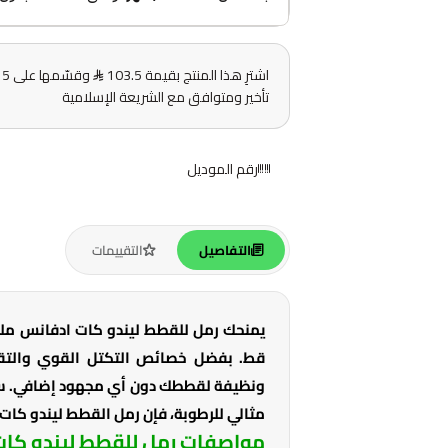
اشترِ هذا المنتج بقيمة 103.5
و
تأخير ومتوافق مع الشريعة الإسلامية
رقم الموديل
التفاصيل
التقييمات
يمنحك رمل للقطط ليندو كات ادفانس ملتي
قط. بفضل خصائص التكتل القوي والتقنية
ونظيفة لقططك دون أي مجهود إضافي. سو
مثالي للرطوبة، فإن رمل القطط ليندو كات ه
مواصفات رمل للقطط ليندو كات