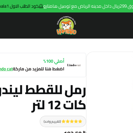
و
كود الطلب الاول hala1
Hamtaro
أصلي 100%
اضغط هنا للمزيد من ماركة
ndo cat
رمل للقطط ليند
كات 12 لتر
(تقييم واحد)