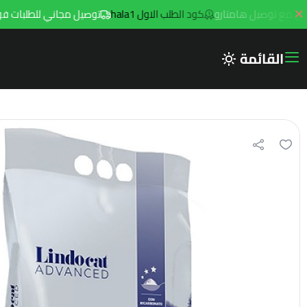
كود الطلب الاول hala1
توصيل مجاني للطلبات فوق 299ريال داخل مدينه الرياض مع توصيل هامتار
القائمة