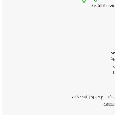
 متعددة القطط
مي
هة
ل
ا
لنظافة.