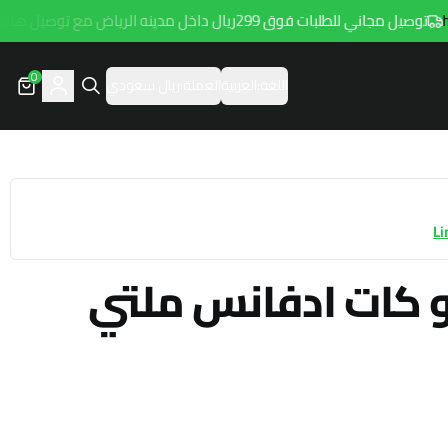
توصيل مجاني للطلبات فوق 299ريال داخل مدينه الرياض مع توصيل هامتارو
0
اللغة:
العربية
العملة:
ريال سعودي
Li
و كات ادفانس ملتي