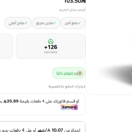
103.50
السعر شامل الضريبه
✓
✓
✓
دفع آمن
شحن سريع
منتج أصلي
126+
عملية شراء
غير متوفر حاليًا
خيارات الدفع بالتقسيط