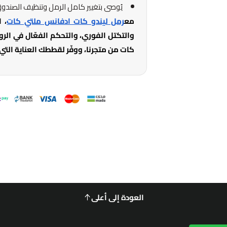
يُوصى بتغيير كامل الرمل وتنظيف الصندو
مع
رمل ليندو كات ادفانس ملتي كات
، 
والتكتل الفوري، والتحكم الفعّال في الر
كات من متجرنا، ووفّر لقططك العناية التي
العودة إلى أعلى