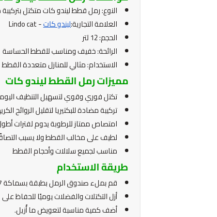
النوع: رمل قطط ليندو كات متكتل بتركيبة
العلامة التجارية:
ليندو كات
- Lindo cat
الحجم: 12 لتر
الرائحة: خفيف ومناسب للقطط الحساسة
الاستخدام: مثالي للمنازل متعددة القطط
مميزات رمل القطط ليندو كات
تكتل فوري وقوي لتسهيل التنظيف اليو
تركيبة مضادة للبكتيريا لتقليل الروائح الكري
امتصاص ممتاز للرطوبة يدوم لفترات أطو
لطيف على مخالب القطط ولا يسبب التصاقً
مناسب لجميع سلالات وأحجام القطط
طريقة الاستخدام
قم بملء صندوق الرمل بطبقة بسماكة 7–10 سم من رمل ليندو كات.
أزل التكتلات والفضلات يوميًا للحفاظ على ا
أضف كمية مناسبة لتعويض ما أُزيل.