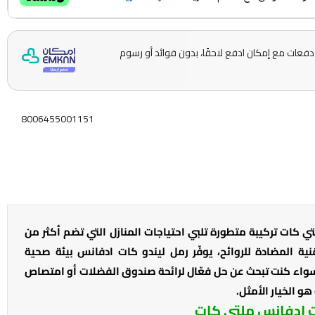
قسّمها على 5 دفعات مع إمكان ادفع لاحقًا، بدون فوائد أو رسوم
8006455001151
 كات تركيبة متطورة تلبي احتياجات المنازل التي تضم أكثر من
 المضادة للروائح، يوفّر رمل ليندو كات ادفانس بيئة صحية
اء كنت تبحث عن حل فعّال لرائحة صندوق الفضلات أو امتصاص
و الخيار الأمثل.
 ادفانس ملتي كات