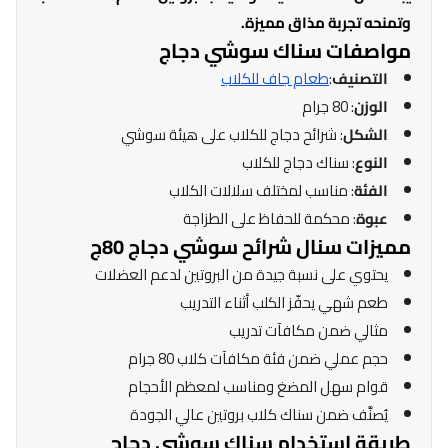
وتمنحه تجربة مذاق مميزة.
مواصفات سناك سوشي دجاج
التصنيف
:
طعام جاف للكلاب
الوزن
: 80 جرام
الشكل
: شرائح دجاج للكلاب على هيئة سوشي
النوع
: سناك دجاج للكلاب
الفئة
: مناسب لمختلف سلالات الكلاب
عبوة
: محكمة للحفاظ على الطزاجة
مميزات سنال شرائح سوشي دجاج 80ج
يحتوي على نسبة جيدة من البروتين لدعم العضلات
طعم شهي يحفّز الكلب أثناء التدريب
مثالي ضمن مكافآت تدريب
حجم عملي ضمن فئة مكافآت كلاب 80 جرام
قوام سهل المضغ ومناسب لمعظم الأحجام
يُصنَّف ضمن سناك كلاب بروتين عالي الجودة
طريقة استخدام سناك سوشي دجاج