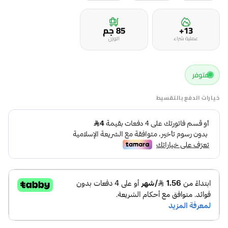
13+
85 جم
عملية شراء
الوزن
متوفر
خيارات الدفع بالتقسيط