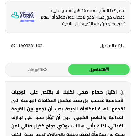
اشترِ هذا المنتج بقيمة 16
وقسّمها على 5
دفعات مع إمكان ادفع لاحقًا، بدون فوائد أو رسوم
تأخير ومتوافق مع الشريعة الإسلامية
رقم الموديل
8711908281102
التفاصيل
التقييمات
إن اختيار طعام صحي لكلبك لا يقتصر على الوجبات
الأساسية فحسب، بل يمتد ليشمل المكافآت اليومية التي
تقدمها له، فالمكافأة الجيدة يجب أن تجمع بين القيمة
الغذائية والطعم الشهي، دون أن تؤثر سلبًا على توازنه
الغذائي، لذلك يأتي سناك سوشي دجاج كخيار مثالي لمن
يبحث عن مكافأة لذيذة وغنية بالبروتين، تدعم صحة الكلب