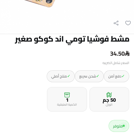
مشط فوشيا تومي اند كوكو صغير
34.50
السعر شامل الضريبه
✓
✓
✓
دفع آمن
شحن سريع
منتج أصلي
50 جم
1
الوزن
الكمية المتبقية
متوفر