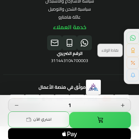
سياسة الاسترجاع والاستبدال
سياسية الشحن والتوصيل
عائلة هامتارو
خدمة العملاء
نقاط الولاء
الرقم الضريبي
311443104700003
موثّق في منصة الأعمال
برنامج الولاء
الحقوق محفوظة | 2026
Hamtaro
اشتري الآن