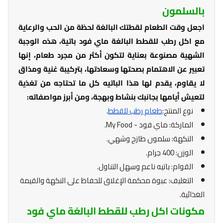
بالسلمون
اجعل وقت الطعام لقطتك البالغة لحظة من الحب والرعاية
مع اكل رطب للقطط البالغة ماي فود باتية، هذه الوجبة
الشهية مصنوعة بعناية لتكون أكثر من مجرد طعام، إنها
تعبير عن الاهتمام بصحتها وسعادتها، بتركيبة غنية ومذاق
لا يقاوم، يقدم لها هذا الباتيه كل ما تحتاجه من تغذية
لتعيش أيامها بجانبك بنشاط وبهجة، ومن أبرز مواصفاته:
نوع المنتج:
طعام رطب للقطط
.
الماركة: ماي فود - My Food.
النكهة: سلمون طازج وشهي.
الوزن: 400 جرام.
القوام: باتيه ناعم وسهل التناول.
التغليف: عبوة محكمة الإغلاق للحفاظ على النكهة والقيمة
الغذائية.
مكونات اكل رطب للقطط البالغة ماي فود