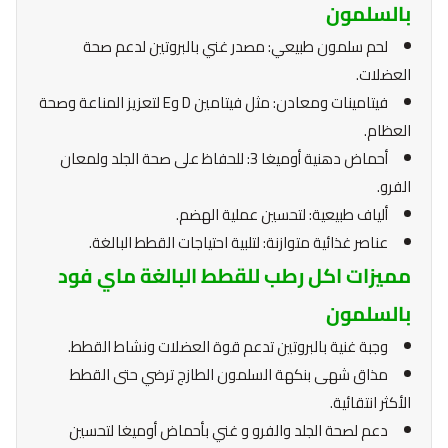
بالسلمون
لحم سلمون طبيعي: مصدر غني بالبروتين لدعم صحة
العضلات.
فيتامينات ومعادن: مثل فيتامين D وE لتعزيز المناعة وصحة
العظام.
أحماض دهنية أوميغا 3: للحفاظ على صحة الجلد ولمعان
الفرو.
ألياف طبيعية: لتحسين عملية الهضم.
عناصر غذائية متوازنة: لتلبية احتياجات القطط البالغة.
مميزات اكل رطب للقطط البالغة ماي فود
بالسلمون
وجبة غنية بالبروتين تدعم قوة العضلات ونشاط القطط.
مذاق شهى بنكهة السلمون الطازج ترضي حتى القطط
الأكثر انتقائية.
دعم لصحة الجلد والفرو و غني بأحماض أوميغا لتحسين