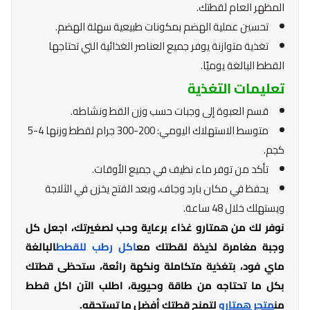
المظهر العام لقطتك.
تحسين عملية الهضم بمكونات طبيعية سهلة الهضم.
تغذية متوازنة يوفر جميع العناصر الغذائية التي تحتاجها
القطط البالغة يوميًا.
تعليمات التغذية
قسم العبوة إلى وجبات حسب وزن القط ونشاطه.
متوسط الاستهلاك اليومي: 200-300 جرام لقطط وزنها 4-5
كجم.
تأكد من توفر ماء نظيف في جميع الأوقات.
يحفظ في مكان بارد وجاف، وبعد الفتح يخزن في الثلاجة
ويستهلك خلال 48 ساعة.
نوفر لك من همتارو غذاء برعاية وحب لصغيرتك، اجعل كل
وجبة مغامرة لذيذة لقطتك مع
اكل رطب للقطط
البالغة
ماي فود، بتغذية متكاملة ونكهة رائعة، ستحظى قطتك
بكل ما تحتاجه من طاقة وحيوية، اطلب الآن اكل قطط
من
متجر همتارو
لتمنح قطتك أفضل ما تستحقه.