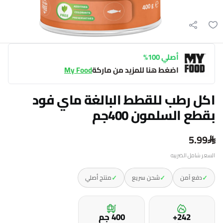
أصلي 100%
اضغط هنا للمزيد من ماركة
My Food
اكل رطب للقطط البالغة ماي فود
بقطع السلمون 400جم
5.99
السعر شامل الضريبه
✓
✓
✓
دفع آمن
شحن سريع
منتج أصلي
242+
400 جم