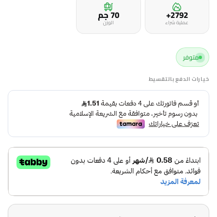
2792+
70 جم
عملية شراء
الوزن
متوفر
خيارات الدفع بالتقسيط