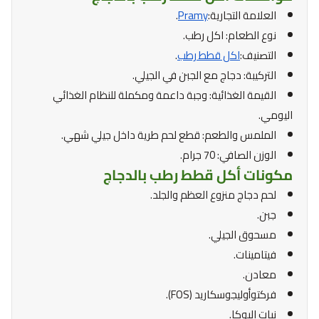
العلامة التجارية:
Pramy
.
نوع الطعام: اكل رطب.
التصنيف:
اكل قطط رطب
.
التركيبة: دجاج مع الجبن في الجيلي.
القيمة الغذائية: وجبة داعمة ومكملة للنظام الغذائي
اليومي.
الملمس والطعم: قطع لحم طرية داخل جيلي شهي.
الوزن الصافي: 70 جرام.
مكونات أكل قطط رطب بالدجاج
لحم دجاج منزوع العظم والجلد.
جبن.
مسحوق الجيلي.
فيتامينات.
معادن.
فركتوأوليجوسكاريد (FOS).
نبات اليوكا.