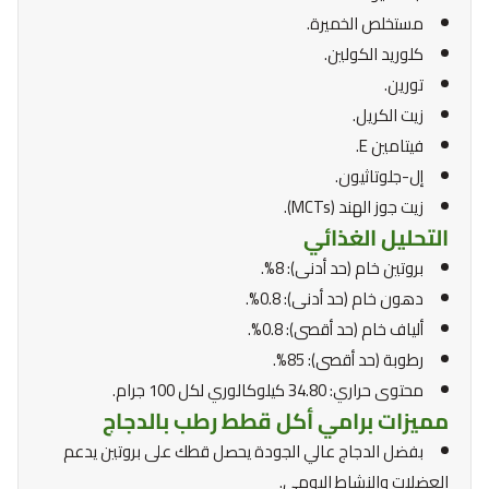
مستخلص الخميرة.
كلوريد الكولين.
تورين.
زيت الكريل.
فيتامين E.
إل-جلوتاثيون.
زيت جوز الهند (MCTs).
التحليل الغذائي
بروتين خام (حد أدنى): 8%.
دهون خام (حد أدنى): 0.8%.
ألياف خام (حد أقصى): 0.8%.
رطوبة (حد أقصى): 85%.
محتوى حراري: 34.80 كيلوكالوري لكل 100 جرام.
مميزات برامي أكل قطط رطب بالدجاج
بفضل الدجاج عالي الجودة يحصل قطك على بروتين يدعم
العضلات والنشاط اليومي.