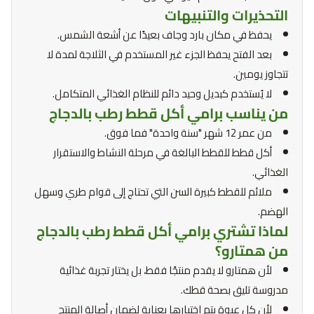
التحذيرات والتنبيهات
يحفظ في مكان بارد وجاف بعيدًا عن أشعة الشمس.
بعد الفتح يحفظ الجزء غير المستخدم في الثلاجة لمدة لا
تتجاوز يومين.
لا يُستخدم كبديل وحيد دائم للنظام الغذائي المتكامل.
من يناسب برامي أكل قطط رطب بالدجاج
من عمر 12 شهر "سنة واحدة" فما فوق.
أكل قطط للقطط البالغة في مرحلة النشاط والاستقرار
الغذائي.
ملائم للقطط كبيرة السن التي تحتاج إلى قوام طري وسهل
الهضم.
لماذا تشتري برامي أكل قطط رطب بالدجاج
من همتارو؟
لأن همتارو لا يقدم منتجًا فقط، بل يختار تجربة غذائية
مدروسة تليق بصحة قطك.
لأن كل عبوة يتم اختيارها بعناية لضمان أصالة المنتج