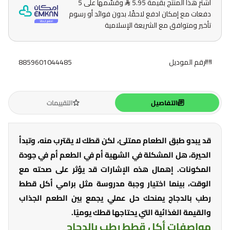
اشترِ هذا المنتج بقيمة 5.95
وقسّمها على 5
دفعات مع إمكان ادفع لاحقًا، بدون فوائد أو رسوم
تأخير ومتوافق مع الشريعة الإسلامية
رقم الموديل
8859601044485
التفاصيل
التقييمات
قد يبدو طبق الطعام ممتلئ، لكن قطك لا يقترب منه، وتبدأ
الحيرة، هل المشكلة في الشهية أم في الطعم أم في جودة
المكونات. إهمال هذه الإشارات قد يؤثر على صحته مع
الوقت، بينما اختيار وجبة مدروسة مثل برامي أكل قطط
رطب بالدجاج يمنحك حل عملي يجمع بين الطعم الجذاب
والقيمة الغذائية التي يحتاجها قطك يوميًا.
مواصفات أكل قطط رطب بالدجاج