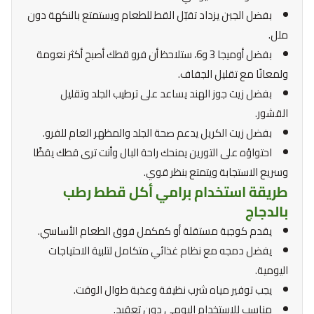
بفضل الجبن يزداد تقبّل القط للطعام ويستمتع بالنكهة دون
ملل.
بفضل أوميجا 3 و6، ستلاحظ أن فرو قطك أصبح أكثر نعومة
ولمعانًا مع تقليل الجفاف.
بفضل زيت جوز الهند يساعد على ترطيب الجلد وتقليل
القشور.
بفضل زيت الكريل يدعم صحة الجلد والمظهر العام للفرو.
احتواؤه على التورين يمنحك راحة البال وأنت ترى قطك يقظًا
وسريع الاستجابة ويتمتع بنظر قوي.
طريقة استخدام برامي أكل قطط رطب
بالدجاج
يقدم كوجبة مستقلة أو كمكمل فوق الطعام الأساسي.
يفضل دمجه مع نظام غذائي متكامل لتلبية الاحتياجات
اليومية.
يجب توفير مياه شرب نظيفة وعذبة طوال الوقت.
مناسب للاستخدام اليومي دون تعقيد.