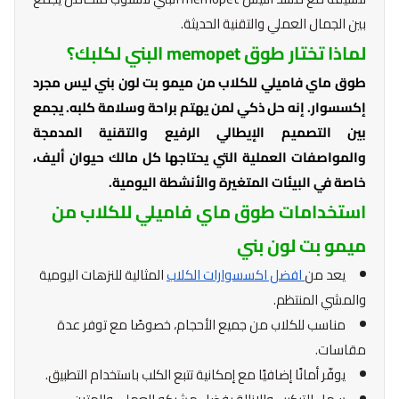
بين الجمال العملي والتقنية الحديثة.
لماذا تختار طوق memopet البني لكلبك؟
طوق ماي فاميلي للكلاب من ميمو بت لون بني ليس مجرد
إكسسوار. إنه حل ذكي لمن يهتم براحة وسلامة كلبه. يجمع
بين التصميم الإيطالي الرفيع والتقنية المدمجة
والمواصفات العملية التي يحتاجها كل مالك حيوان أليف،
خاصة في البيئات المتغيرة والأنشطة اليومية.
استخدامات طوق ماي فاميلي للكلاب من
ميمو بت لون بني
يعد من
افضل اكسسوارات الكلاب
المثالية للنزهات اليومية
والمشي المنتظم.
مناسب للكلاب من جميع الأحجام، خصوصًا مع توفر عدة
مقاسات.
يوفّر أمانًا إضافيًا مع إمكانية تتبع الكلب باستخدام التطبيق.