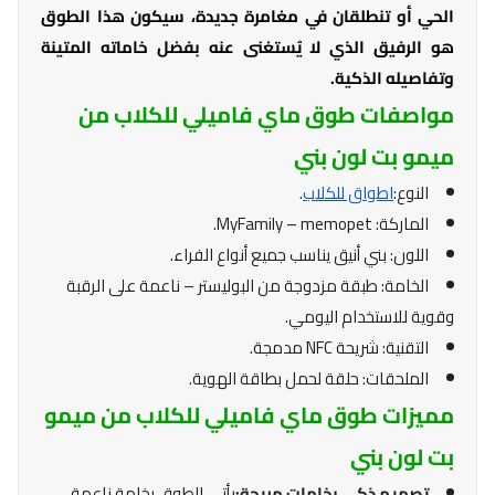
الحي أو تنطلقان في مغامرة جديدة، سيكون هذا الطوق
هو الرفيق الذي لا يُستغنى عنه بفضل خاماته المتينة
وتفاصيله الذكية.
مواصفات طوق ماي فاميلي للكلاب من
ميمو بت لون بني
النوع:
اطواق للكلاب
.
الماركة: MyFamily – memopet.
اللون: بني أنيق يناسب جميع أنواع الفراء.
الخامة: طبقة مزدوجة من البوليستر – ناعمة على الرقبة
وقوية للاستخدام اليومي.
التقنية: شريحة NFC مدمجة.
الملحقات: حلقة لحمل بطاقة الهوية.
مميزات طوق ماي فاميلي للكلاب من ميمو
بت لون بني
تصميم ذكي بخامات مريحة:
يأتي الطوق بخامة ناعمة