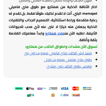
سهل التركيب والإزالة بفضل مشبكه العملي والمتين.
اختر الأناقة الذكية من همتارو مع طوق ماي فاميلي
memopet البني، أنت لا تقدم لكلبك طوقًا فقط، بل تقدم له
رعاية متقدمة وراحة استثنائية، التصميم الجذاب والتقنيات
الذكية يجعلان منه خيارًا لا غنى عنه لأي محب للحيوانات
الأليفة، اطلبه الآن من
متجر همتارو
وابدأ مغامرتك القادمة
بثقة وأناقة.
تسوق الآن مشدات واطواق الكلاب من همتارو:
مشد ليش للكلاب ماي فاميلي ميمو بت لون بنى
طوق ماي فاميلي ميمو بت كحلى
زولكس طوق الكلاب لون رمادي