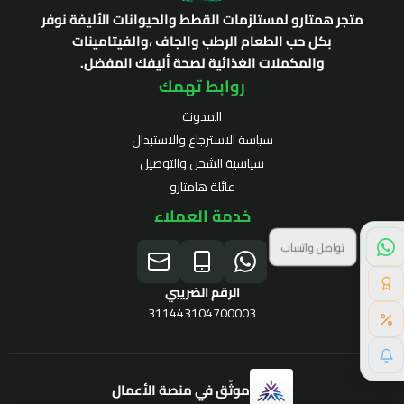
متجر همتارو لمستلزمات القطط والحيوانات الأليفة نوفر
بكل حب الطعام الرطب والجاف ،والفيتامينات
والمكملات الغذائية لصحة أليفك المفضل.
روابط تهمك
المدونة
سياسة الاسترجاع والاستبدال
سياسية الشحن والتوصيل
عائلة هامتارو
خدمة العملاء
نقاط الولاء
الرقم الضريبي
311443104700003
موثّق في منصة الأعمال
برنامج الولاء