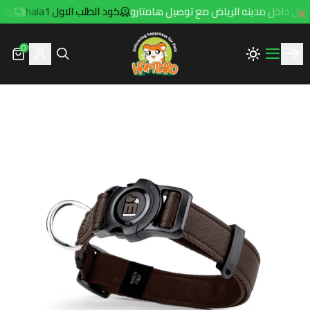
كود الطلب الاول hala1
توصيل مجاني ل
0
Hamtaro