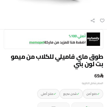
أصلي 100%
اضغط هنا للمزيد من ماركة
memopet
طوق ماي فاميلي للكلاب من ميمو
بت لون بني
69
السعر شامل الضريبه
✓
✓
✓
دفع آمن
شحن سريع
منتج أصلي