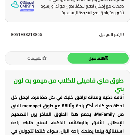
دفعات مع إمكان ادفع لاحقًا، بدون فوائد أو رسوم
تأخير ومتوافق مع الشريعة الإسلامية
رقم الموديل
8051938213866
التفاصيل
التقييمات
طوق ماي فاميلي للكلاب من ميمو بت لون
بني
أناقة ذكية ومتانة ترافق كلبك في كل مغامرة، اجعل كل
لحظة مع كلبك أكثر راحة وأناقة مع طوق memopet البني
من MyFamily، يجمع هذا الطوق الفاخر بين التصميم
الإيطالي الأنيق والوظائف الذكية، ليمنح كلبك راحة
استثنائية بينما يمنحك راحة البال، سواء كنتما تتجولان في