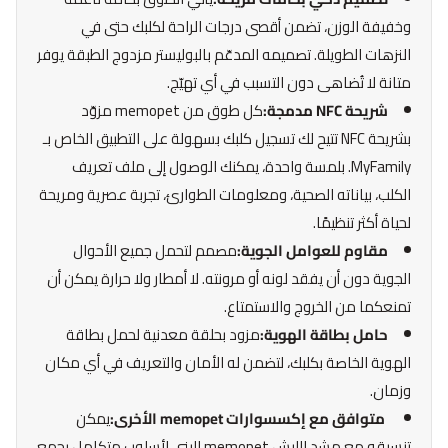
وخفيفة الوزن، تضمن أقصى درجات الراحة لكلبك حتى في
النزهات الطويلة. تصميمه المدعّم بالبوليستر مزدوج الطبقة يوفر
متانة لا تُضاهى دون التسبب في أي تهيّج.
شريحة NFC مدمجة:
كل طوق من memopet مزوّد
بشريحة NFC تتيح لك تسجيل كلبك بسهولة على التطبيق الخاص بـ
MyFamily. بلمسة واحدة، يمكنك الوصول إلى ملف تعريف
الكلب، بياناته الصحية، ومعلومات الطوارئ، تجربة عصرية ومريحة
لحياة أكثر تنظيمًا.
مقاوم للعوامل الجوية:
مصمم لتحمل جميع الأحوال
الجوية دون أن يفقد لونه أو مرونته. لا أمطار ولا حرارة يمكن أن
تمنعكما من الخروج والاستمتاع.
حامل بطاقة الهوية:
مزود بحلقة معدنية لحمل بطاقة
الهوية الخاصة بكلبك، لتضمن له الأمان والتعريف في أي مكان
وزمان.
متوافق مع إكسسوارات memopet الأخرى:
يمكن
تنسيقه مع مشد الليش memopet البني لأسلوب متكامل يجمع