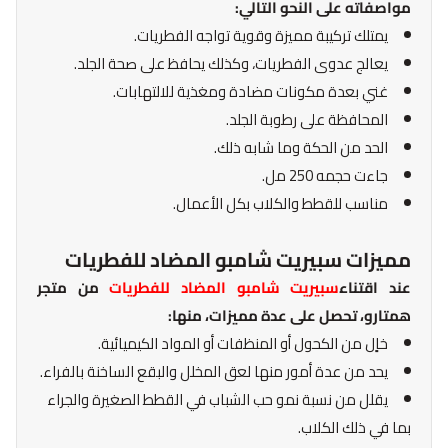
مواصفاته على النحو التالي:
يمتلك تركيبة مميزة وقوية تواجه الفطريات.
يعالج عدوى الفطريات، وكذلك يحافظ على صحة الجلد.
غني بعدة مكونات مضادة ومغذية للالتهابات.
المحافظة على رطوبة الجلد.
الحد من الحكة وما شابه ذلك.
جاءت حجمه 250 مل.
مناسب للقطط والكلاب بكل الأعمال.
مميزات سبيريت شامبو المضاد للفطريات
عند اقتناء
سبيريت شامبو المضاد للفطريات
من متجر
همتارو، تحصل على عدة مميزات، منها:
خاٍل من الكحول أو المنظفات أو المواد الكيميائية.
يحد من عدة أمور منها لعق المخلل والبقع الساخنة بالفراء.
يقلل من نسبة نمو حب الشباب في القطط الصغيرة والجراء
بما في ذلك الكلاب.