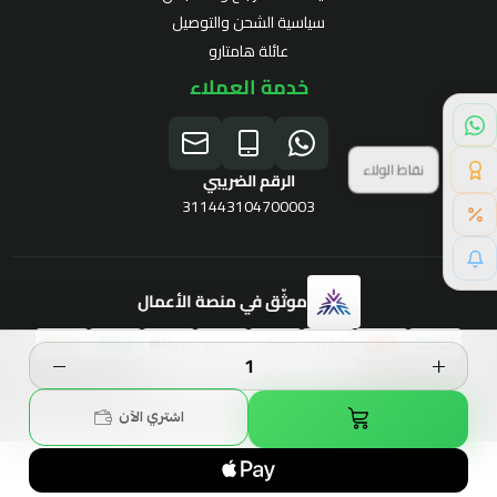
سياسية الشحن والتوصيل
عائلة هامتارو
خدمة العملاء
نقاط الولاء
الرقم الضريبي
311443104700003
خصم خاص لك
موثّق في منصة الأعمال
برنامج الولاء
الحقوق محفوظة | 2026
Hamtaro
اشتري الآن