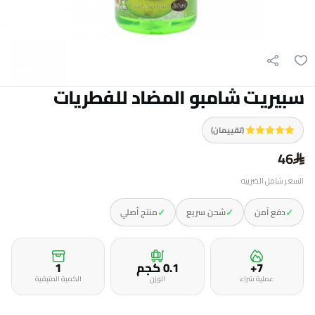
سبيريت شامبو المضاد للفطريات
(تقييمان)
46
السعر شامل الضريبه
✓
✓
✓
دفع آمن
شحن سريع
منتج أصلي
7+
0.1 كجم
1
عملية شراء
الوزن
الكمية المتبقية