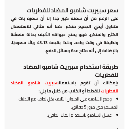
سعر سبيريت شامبو المضاد للفطريات
على الرغم من أن سعته كبير جدًا إلا أن سعره بات في
متناول أيدي الجميع منكم، كما أنه مثالي للاستعمال
الكثير والمتكرر، فهو يمنح حيوانك الأليف بحالة منعشة
ونظيفة في وقت واحد، وهذا بقيمة 43.13 ريالًا سعوديًا،
بالإضافة إلى أنه متاح عدة وسائل للدفع.
طريقة استخدام سبيريت شامبو المضاد
للفطريات
بإمكانك أن تقوم باستعمال
سبيريت شامبو المضاد
للفطريات
للقطط أو الكلاب من خلال ما يلي:
وضع الشامبو على الحيوان الأليف بكل لطف مع التدليك
المستمر حتى مرور 5 دقائق.
غسل الشامبو باستخدام الماء الدافئ.