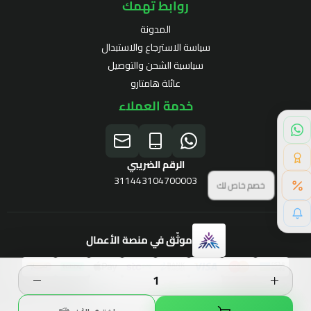
روابط تهمك
المدونة
سياسة الاسترجاع والاستبدال
سياسية الشحن والتوصيل
عائلة هامتارو
خدمة العملاء
الرقم الضريبي
311443104700003
خصم خاص لك
موثّق في منصة الأعمال
برنامج الولاء
الحقوق محفوظة | 2026
Hamtaro