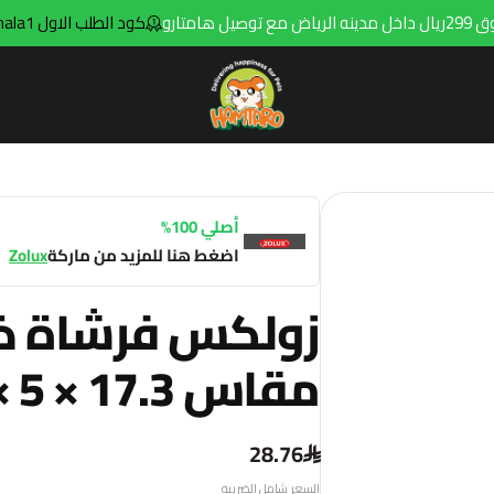
و
كود الطلب الاول hala1
Hamtaro
أصلي 100%
اضغط هنا للمزيد من ماركة
Zolux
زولكس فرشاة ذا
مقاس S 6.2 × 5 × 17.3 سم
28.76
السعر شامل الضريبه