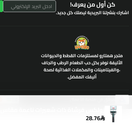
كن أول من يعرف!
اشترك بنشرتنا البريدية ليصلك كل جديد.
متجر همتارو لمستلزمات القطط والحيوانات
الأليفة نوفر بكل حب الطعام الرطب والجاف
،والفيتامينات والمكملات الغذائية لصحة
أليفك المفضل.
موثّق في منصة الأعمال
زولكس فرشاة ذات شعيرات ناعمة مقاس S 6.2 × 5 × 17.3 سم
28
.76