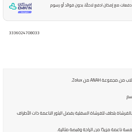
قسّمها على 5 دفعات مع إمكان ادفع لاحقًا، بدون فوائد أو رسوم
3336024708033
جموعة ANAH من Zolux.
مح أداة إزالة الشعر الناعمة من Anah بالفرشاة بلطف للفرشاة السفلية بفضل البثور الناعمة ذات الأطراف
لمسة ناعمة مزيدًا من الراحة وقبضة مثالية.