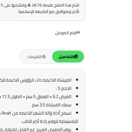
اشترِ هذا المنتج بقيمة 28.76
و
تأخير ومتوافق مع الشريعة الإسلامية
رقم الموديل
التفاصيل
التقييمات
الفرشاة الناعمة ذات الرؤوس الناعمة للكلاب من م
الحجم S ،
العرض 6.2 × العمق 5 سم × الطول 17.3 سم
سمك الفرشاة 3.5 سم.
تس
البلاستيكية لتوفير راحة أكبر للكلب.
يوفر المقبض المريح غير القابل للانزلاق ب