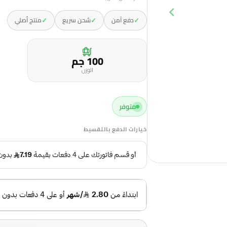
✓
✓
✓
دفع آمن
شحن سريع
منتج أصلي
100 جم
الوزن
متوفر
خيارات الدفع بالتقسيط