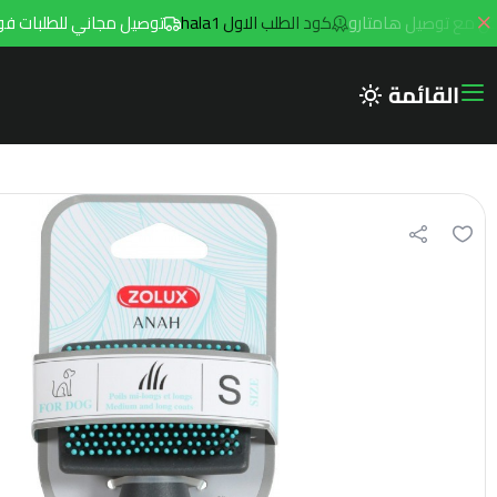
كود الطلب الاول hala1
توصيل مجاني للطلبات فوق 299ريال داخل مدينه الرياض مع توصيل هامتار
القائمة