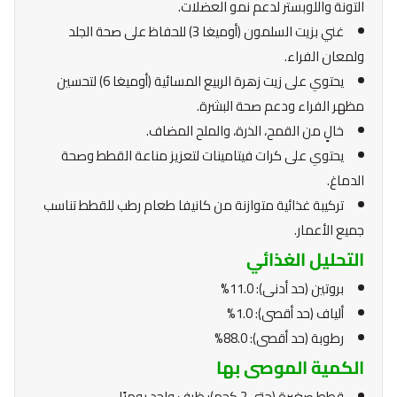
التونة واللوبستر لدعم نمو العضلات.
غني بزيت السلمون (أوميغا 3) للحفاظ على صحة الجلد
ولمعان الفراء.
يحتوي على زيت زهرة الربيع المسائية (أوميغا 6) لتحسين
مظهر الفراء ودعم صحة البشرة.
خالٍ من القمح، الذرة، والملح المضاف.
يحتوي على كرات فيتامينات لتعزيز مناعة القطط وصحة
الدماغ.
تركيبة غذائية متوازنة من كانيفا طعام رطب للقطط تناسب
جميع الأعمار.
التحليل الغذائي
بروتين (حد أدنى): 11.0%
ألياف (حد أقصى): 1.0%
رطوبة (حد أقصى): 88.0%
الكمية الموصى بها
قطط صغيرة (حتى 2 كجم): ظرف واحد يوميًا.