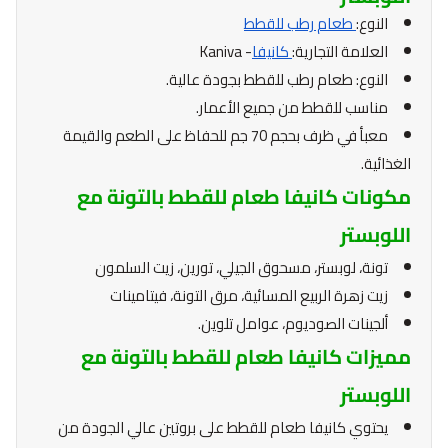
النوع:
طعام رطب للقطط
العلامة التجارية:
كانيفا
- Kaniva
النوع: طعام رطب للقطط بجودة عالية.
مناسب للقطط من جميع الأعمار.
معبأ في ظرف بحجم 70 جم للحفاظ على الطعم والقيمة
الغذائية.
مكونات كانيفا طعام للقطط بالتونة مع
اللوبستر
تونة، لوبستر، مسحوق الجيلي، تورين، زيت السلمون
زيت زهرة الربيع المسائية، مرق التونة، فيتامينات
ألجينات الصوديوم، عوامل تلوين.
مميزات كانيفا طعام للقطط بالتونة مع
اللوبستر
يحتوي كانيفا طعام للقطط على بروتين عالي الجودة من