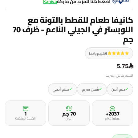
اضغط هنا للمزيد من ماركة
Kaniva
كانيفا طعام للقطط بالتونة مع
اللوبستر في الجيلي الناعم - ظرف 70
جم
(تقييم واحد)
5.75
السعر شامل الضريبه
✓
✓
✓
دفع آمن
شحن سريع
منتج أصلي
2037+
70 جم
1
عملية شراء
الوزن
الكمية المتبقية