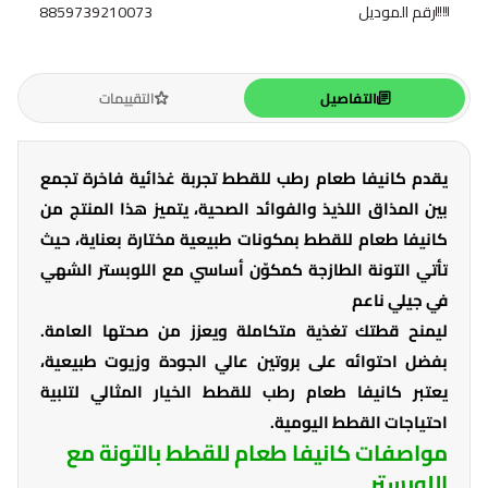
رقم الموديل
8859739210073
التفاصيل
التقييمات
يقدم كانيفا طعام رطب للقطط تجربة غذائية فاخرة تجمع
بين المذاق اللذيذ والفوائد الصحية، يتميز هذا المنتج من
كانيفا طعام للقطط بمكونات طبيعية مختارة بعناية، حيث
تأتي التونة الطازجة كمكوّن أساسي مع اللوبستر الشهي
في جيلي ناعم
ليمنح قطتك تغذية متكاملة ويعزز من صحتها العامة.
بفضل احتوائه على بروتين عالي الجودة وزيوت طبيعية،
يعتبر كانيفا طعام رطب للقطط الخيار المثالي لتلبية
احتياجات القطط اليومية.
مواصفات كانيفا طعام للقطط بالتونة مع
اللوبستر