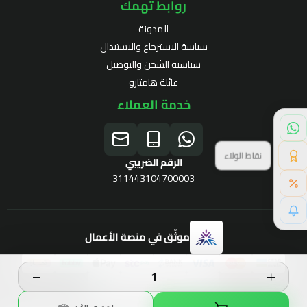
روابط تهمك
المدونة
سياسة الاسترجاع والاستبدال
سياسية الشحن والتوصيل
عائلة هامتارو
خدمة العملاء
نقاط الولاء
الرقم الضريبي
311443104700003
موثّق في منصة الأعمال
برنامج الولاء
الحقوق محفوظة | 2026
Hamtaro