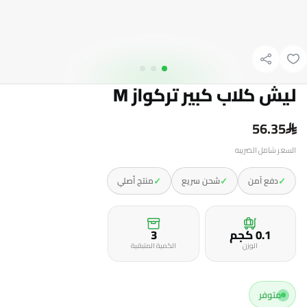
ليش كلاب كبير تركواز M
56.35
السعر شامل الضريبه
✓
✓
✓
دفع آمن
شحن سريع
منتج أصلي
0.1 كجم
3
الوزن
الكمية المتبقية
متوفر