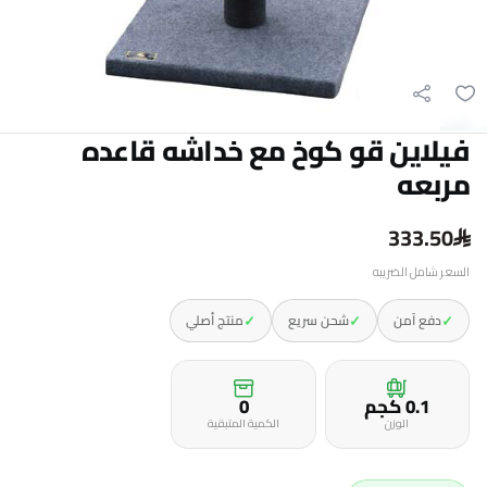
فيلاين قو كوخ مع خداشه قاعده
مربعه
333.50
السعر شامل الضريبه
✓
✓
✓
دفع آمن
شحن سريع
منتج أصلي
0.1 كجم
0
الوزن
الكمية المتبقية