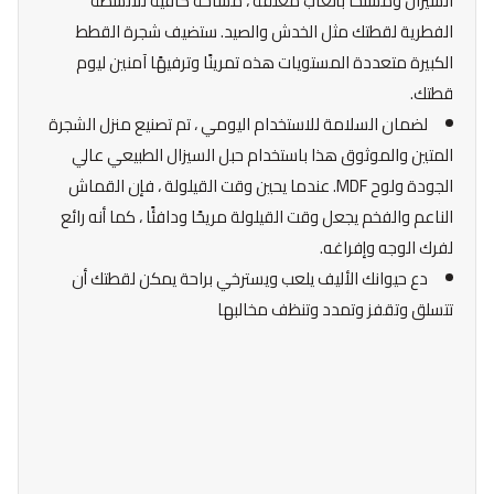
السيزال ومسلحًا بألعاب معلقة ، مساحة كافية للأنشطة
الفطرية لقطتك مثل الخدش والصيد. ستضيف شجرة القطط
الكبيرة متعددة المستويات هذه تمرينًا وترفيهًا آمنين ليوم
قطتك.
لضمان السلامة للاستخدام اليومي ، تم تصنيع منزل الشجرة
المتين والموثوق هذا باستخدام حبل السيزال الطبيعي عالي
الجودة ولوح MDF. عندما يحين وقت القيلولة ، فإن القماش
الناعم والفخم يجعل وقت القيلولة مريحًا ودافئًا ، كما أنه رائع
لفرك الوجه وإفراغه.
دع حيوانك الأليف يلعب ويسترخي براحة يمكن لقطتك أن
تتسلق وتقفز وتمدد وتنظف مخالبها