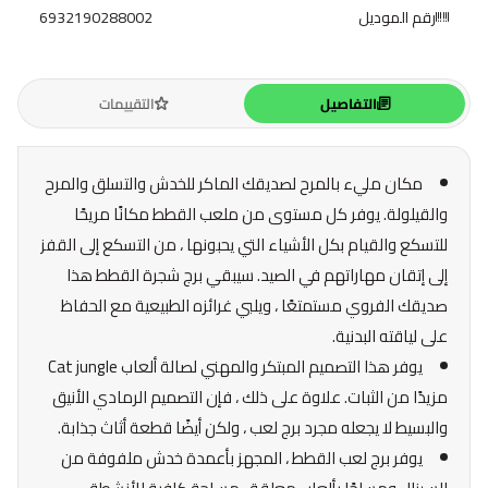
رقم الموديل
6932190288002
التفاصيل
التقييمات
مكان مليء بالمرح لصديقك الماكر للخدش والتسلق والمرح
والقيلولة. يوفر كل مستوى من ملعب القطط مكانًا مريحًا
للتسكع والقيام بكل الأشياء التي يحبونها ، من التسكع إلى القفز
إلى إتقان مهاراتهم في الصيد. سيبقي برج شجرة القطط هذا
صديقك الفروي مستمتعًا ، ويلبي غرائزه الطبيعية مع الحفاظ
على لياقته البدنية.
يوفر هذا التصميم المبتكر والمهني لصالة ألعاب Cat jungle
مزيدًا من الثبات. علاوة على ذلك ، فإن التصميم الرمادي الأنيق
والبسيط لا يجعله مجرد برج لعب ، ولكن أيضًا قطعة أثاث جذابة.
يوفر برج لعب القطط ، المجهز بأعمدة خدش ملفوفة من