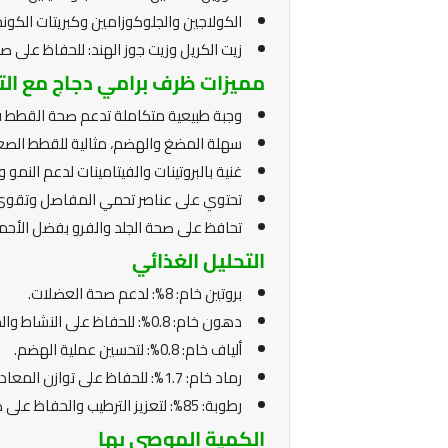
الكولاجين والجلوكوزامين وكبريتات الكون
زيت الكريل وزيت جوز الهند: للحفاظ على ص
مميزات ظرف برامي دجاج مع الت
وجبة طبيعية متكاملة تدعم صحة القطط ف
سهلة المضغ والهضم، مثالية للقطط الصغير
غنية بالبروتينات والفيتامينات لدعم النمو و
تحتوي على عناصر تحمي المفاصل وتقوي
تحافظ على صحة الجلد والفرو بفضل الأحم
التحليل الغذائي
بروتين خام: 8%: لدعم صحة العضلات.
دهون خام: 0.8%: للحفاظ على النشاط والطاقة.
ألياف خام: 0.8%: لتحسين عملية الهضم.
رماد خام: 1.7%: للحفاظ على توازن المعادن.
رطوبة: 85%: لتعزيز الترطيب والحفاظ على صحة الجهاز البولي.
الكمية الموصى بها