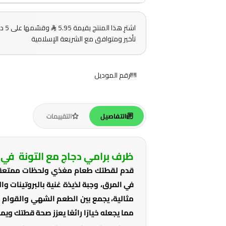
اشترِ هذا المنتج بقيمة 5.95
وقس
تأخير ومتوافق مع الشريعة الإسلامية
رقم الموديل
التفاصيل
التقييمات
ظرف برامي دجاج مع التونة في 
قدم لقطتك طعام مغذي ولحظات ممتعة لق
في المرق، وجبة لذيذة غنية بالبروتينات 
مثالية، يجمع بين الطعم الشهي والقوام
مما يجعله خيارًا رائعًا يعزز صحة قطتك و