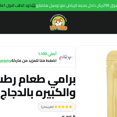
ارو
كود الطلب الاول hala1
Hamtaro
أصلي 100%
اضغط هنا للمزيد من ماركة
pramy
برامي طعام رطب
والكبيره بالدجاج و
(تقييمان)