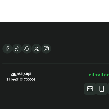
ة العملاء
الرقم الضريبي
311443104700003