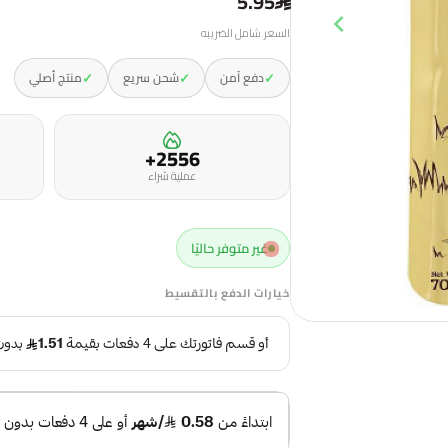
5.95
السعر شامل الضريبه
✓
✓
✓
دفع آمن
شحن سريع
منتج أصلي
2556+
عملية شراء
غير متوفر حاليًا
خيارات الدفع بالتقسيط