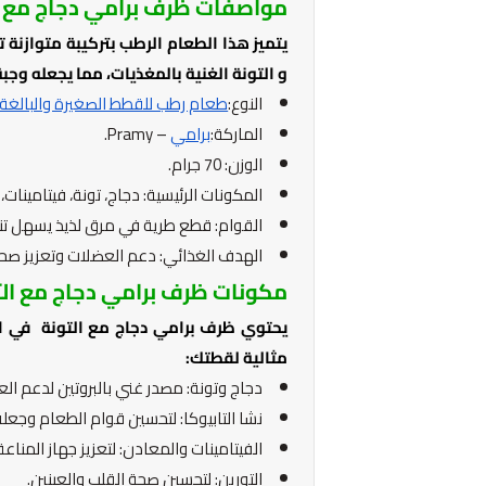
مواصفات ظرف برامي دجاج مع ا
يتميز هذا الطعام الرطب بتركيبة متوازنة 
و التونة الغنية بالمغذيات، مما يجعله و
النوع:
طعام رطب للقطط الصغيرة والبالغة
الماركة:
برامي
– Pramy.
الوزن: 70 جرام.
المكونات الرئيسية: دجاج، تونة، فيتامينا
القوام: قطع طرية في مرق لذيذ يسهل تنا
الهدف الغذائي: دعم العضلات وتعزيز صحة
مكونات ظرف برامي دجاج مع الت
يحتوي ظرف برامي دجاج مع التونة في ال
مثالية لقطتك:
دجاج وتونة: مصدر غني بالبروتين لدعم الع
نشا التابيوكا: لتحسين قوام الطعام وجعله
الفيتامينات والمعادن: لتعزيز جهاز المنا
التورين: لتحسين صحة القلب والعينين.