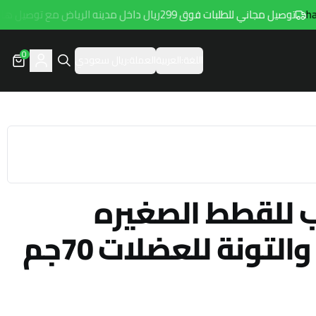
توصيل مجاني للطلبات فوق 299ريال داخل مدينه الرياض مع توصيل هامتارو
0
اللغة:
العربية
العملة:
ريال سعودي
 للقطط الصغيره
التونة للعضلات 70جم