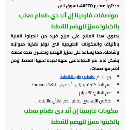
حددتها معايير AAFCO، تسوق الآن.
مواصفات فارمينا إن آند دي طعام معلب
بالكينوا معزز للهضم للقطط
يحتوي هذا المنتج على مزيج فريد من الكينوا الغنية
بالألياف والمكونات الطبيعية التي توفر تغذية متوازنة
وشاملة، مما يساعد على تعزيز الهضم وتحسين صحة قطتك
بشكل عام، مع الحفاظ على نكهة لذيذة تحبها القطط، ومن
أهم مواصفات:
نوع المنتج:
طعام رطب للقطط
.
اسم الماركة: فارمينا إن آند دي - Farmina N&D.
حجم المنتج: 80 جرام.
المكون الأساسي للمنتج: لحم الضأن والرنجة.
مكونات فارمينا إن آند دي طعام معلب
بالكينوا معزز للهضم للقطط