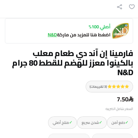
أصلي 100%
اضغط هنا للمزيد من ماركة
N&D
فارمينا إن آند دي طعام معلب
بالكينوا معزز للهضم للقطط 80 جرام
N&D
(3 تقييمات)
7.50
السعر شامل الضريبه
✓
✓
✓
دفع آمن
شحن سريع
منتج أصلي