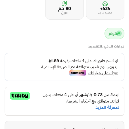
424+
80 جم
عملية شراء
الوزن
متوفر
خيارات الدفع بالتقسيط