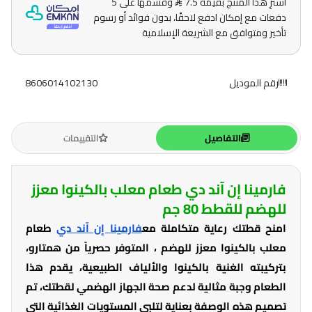
اشترِ هذا المنتج بقيمة 7.5
وقسّمها على 5
دفعات مع إمكان ادفع لاحقًا، بدون فوائد أو رسوم
تأخير ومتوافق مع الشريعة الإسلامية
رقم الموديل
8606014102130
التفاصيل
التقييمات
فارمينا إن آند دي طعام معلب بالكينوا معزز
للهضم للقطط 80 جم
امنح قطتك رعاية متكاملة مع
فارمينا إن آند دي
طعام
معلب بالكينوا معزز للهضم ، المتوفر حصرياً من همتارو،
بتركيبته الغنية بالكينوا والألياف الطبيعية، يقدم هذا
الطعام وجبة مثالية لدعم صحة الجهاز الهضمي لقطتك، تم
تصميم هذه الوصفة بعناية لتلبي المستويات الغذائية التي