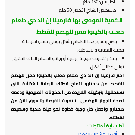
Lكارنيتين: 150 ملغ
مستخلص الشاي الأخضر: 50 ملغ
الكمية الموصى بها فارمينا إن آند دي طعام
معلب بالكينوا معزز للهضم للقطط
ينصح بتقديم هذا الطعام بشكل يومي حسب احتياجات
قطتك العمرية والنشاطية.
يمكن تقديمه كوجبة رئيسية أو بجانب الطعام الجاف لتحقيق
توازن غذائي أفضل.
اختر فارمينا إن آند دي طعام معلب بالكينوا معزز للهضم
للقطط من همتارو لتمنح قطتك الرعاية الغذائية التي
تستحقها، بتركيبته الفريدة من المكونات الطبيعية ودعمه
لصحة الجهاز الهضمي، لا تفوت الفرصة وتسوق الآن من
همتارو واجعل كل وجبة خطوة نحو حياة صحية وسعيدة
لقطتك.
أطلب أيضاً منتجات:
أفضل مشدات القطط