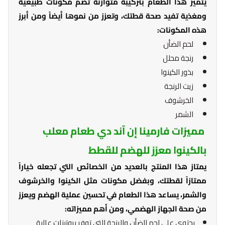
يتميز هذا الطعام بتركيبة متوازنة تضم مكونات طبيعية
ومغذية تفيد صحة قطتك، وتعزز من نموها أيضاً ومن أبرز
هذه المكونات:
لحم الضأن
رنجة محلل
بذور الكينوا
زيت الرنجة
الخرشوف
الشمر
مميزات فارمينا إن آند دي طعام معلب
بالكينوا معزز للهضم للقطط
يمتاز هذا المنتج بالعديد من الخصائص التي تجعله خياراً
ممتازاً لقطتك، وبفضل مكونات مثل الكينوا والخرشوف
والشمر، يساعد هذا الطعام في تحسين عملية الهضم ويعزز
من صحة الجهاز الهضمي، ومن أهم مميزاته:
يحتوي على لحم الضأن والرنجة التي توفر بروتينات عالية