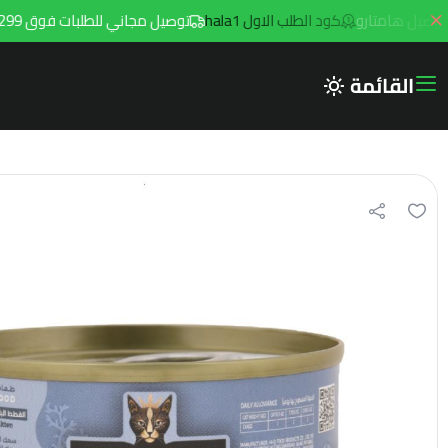
كود الطلب الاول hala1
توصيل مجاني للطلبات فوق 299ريال داخل مدينه الرياض مع توصيل هامتارو
القائمة