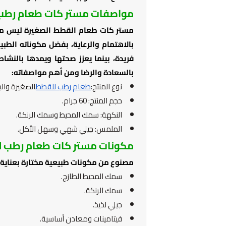
مواصفات مستر كات طعام رطب 
مستر كات طعام القطط الصغيرة ليس مجر
بالاهتمام والرعاية، بفضل مكوناته الط
فريدة، بينما يعزز صحتها ويمدها بالنشاط
بالسعادة والرضا ومن أهم مواصفاته:
نوع المنتج:
طعام رطب للقطط
الصغيرة والب
حجم المنتج: 60 جرام.
النكهة: سمك المحيط وسمك الرنكة.
الملمس: جيلي شهي وسهل الأكل.
مكونات مستر كات طعام رطب ل
مصنوع من مكونات طبيعية مختارة بعناية ل
سمك المحيط الطازج.
سمك الرنكة.
جيلي لذيذ.
فيتامينات ومعادن أساسية.