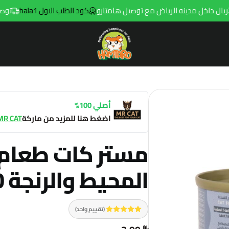
كود الطلب الاول hala1
توصيل مجاني للطلبا
Hamtaro
أصلي 100%
اضغط هنا للمزيد من ماركة
MR CAT
مستر كات طعام
المحيط والرنجة 60جم
(تقييم واحد)