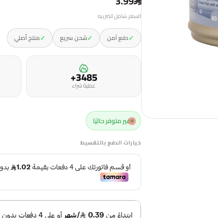
3.99
السعر شامل الضريبه
✓
✓
✓
دفع آمن
شحن سريع
منتج أصلي
3485+
عملية شراء
غير متوفر حاليًا
خيارات الدفع بالتقسيط