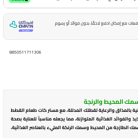
ّمها على 5 دفعات مع إمكان ادفع لاحقًا، بدون فوائد أو رسوم
8850511711306
مك المحيط والرنجة
ة بالمذاق والرعاية لقطتك المدللة، مع مستر كات طعام القطط
ذ والفوائد الغذائية المتوازنة، مما يجعله مناسباً للعناية بصحة
ك الطازجة من المحيط وسمك الرنكة المليء بالعناصر الغذائية،