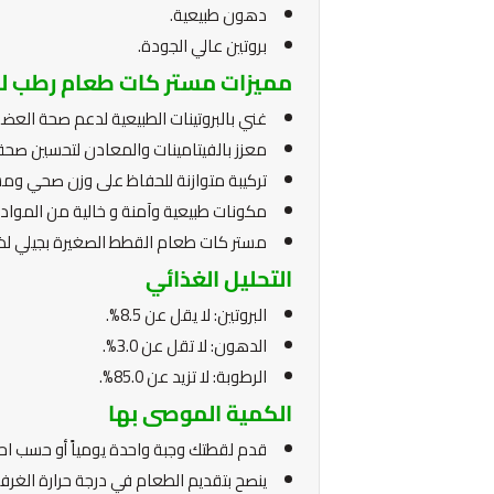
دهون طبيعية.
بروتين عالي الجودة.
مميزات مستر كات طعام رطب لل
غني بالبروتينات الطبيعية لدعم صحة العضل
معزز بالفيتامينات والمعادن لتحسين صحة 
تركيبة متوازنة للحفاظ على وزن صحي ومس
مكونات طبيعية وآمنة و خالية من الموا
مستر كات طعام القطط الصغيرة بجيلي لذي
التحليل الغذائي
البروتين: لا يقل عن 8.5%.
الدهون: لا تقل عن 3.0%.
الرطوبة: لا تزيد عن 85.0%.
الكمية الموصى بها
قدم لقطتك وجبة واحدة يومياً أو حسب احتيا
ينصح بتقديم الطعام في درجة حرارة الغر