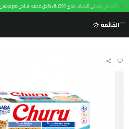
توصيل مجاني للطلبات فوق 299ريال داخل مدينه الرياض مع توصيل هامتارو
القائمة