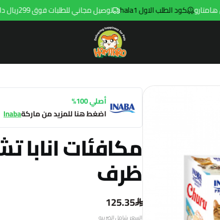
كود الطلب الاول hala1
توصيل مجاني للطلبات فوق 299ريال داخل مدينه الرياض مع توصيل هامتارو
Hamtaro
أصلي 100%
اضغط هنا للمزيد من ماركة
Inaba
ظرف
125.35
السعر شامل الضريبه