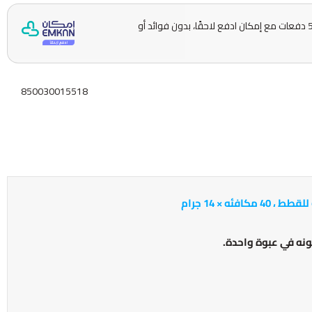
وقسّمها على 5 دفعات مع إمكان ادفع لاحقًا، بدون فوائد أو
850030015518
ه × 14 جرام
نه في عبوة واحدة.