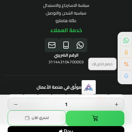
سياسة الاسترجاع والاستبدال
سياسية الشحن والتوصيل
عائلة هامتارو
خدمة العملاء
الرقم الضريبي
311443104700003
خصم خاص لك
موثّق في منصة الأعمال
برنامج الولاء
الحقوق محفوظة | 2026
Hamtaro
اشتري الآن