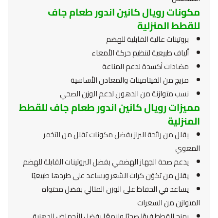
مكونات رويال كانين اندور طعام جاف
للقطط المنزلية
بروتينات عالية القابلية للهضم
ألياف طبيعية لتنظيم حركة الأمعاء
مضادات أكسدة لدعم المناعة
مزيج من الفيتامينات والمعادن الأساسية
نسب متوازنة من الدهون لدعم الوزن الصحي
مميزات رويال كانين اندور طعام جاف للقطط
المنزلية
يقلل من رائحة البراز بفضل مكونات تقلل من التخمر
المعوي
يدعم صحة الجهاز الهضمي بفضل البروتينات القابلة للهضم
يقلل من تكوّن كرات الشعر ويساعد على طردها طبيعيًا
يساعد في الحفاظ على الوزن المثالي بفضل محتواه
المتوازن من السعرات
يمنح القطط فروًا صحيًا ولامعًا بفضل الأحماض الدهنية