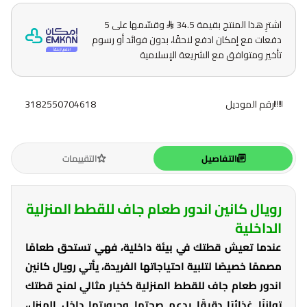
اشترِ هذا المنتج بقيمة 34.5
وقسّمها على 5
دفعات مع إمكان ادفع لاحقًا، بدون فوائد أو رسوم
تأخير ومتوافق مع الشريعة الإسلامية
رقم الموديل
3182550704618
التفاصيل
التقييمات
رويال كانين اندور طعام جاف للقطط المنزلية
الداخلية
عندما تعيش قطتك في بيئة داخلية، فهي تستحق طعامًا
مصممًا خصيصًا لتلبية احتياجاتها الفريدة، يأتي رويال كانين
اندور طعام جاف للقطط المنزلية كخيار مثالي لمنح قطتك
توازنًا غذائيًا دقيقًا يدعم صحتها وحيويتها داخل المنزل،