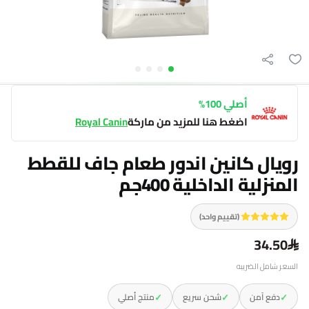
أصلي 100%
اضغط هنا للمزيد من ماركة
Royal Canin
رويال كانين اندور طعام جاف للقطط
المنزلية الداخلية 400جم
(تقييم واحد)
34.50
السعر شامل الضريبه
✓
✓
✓
دفع آمن
شحن سريع
منتج أصلي