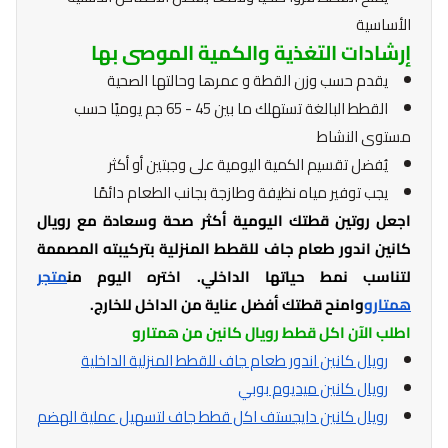
الأساسية
إرشادات التغذية والكمية الموصى بها
يقدم حسب وزن القطة و عمرها وحالتها الصحية
القطط البالغة تستهلك ما بين 45 - 65 جم يوميًا حسب
مستوى النشاط
يُفضل تقسيم الكمية اليومية على وجبتين أو أكثر
يجب توفير مياه نظيفة وطازجة بجانب الطعام دائمًا
اجعل روتين قطتك اليومية أكثر صحة وسعادة مع رويال
كانين اندور طعام جاف للقطط المنزلية بتركيبته المصممة
لتناسب نمط حياتها الداخلي. اختره اليوم من
متجر
همتارو
وامنح قطتك أفضل عناية من الداخل للخارج.
اطلب الآن اكل قطط رويال كانين من همتارو
رويال كانين اندور طعام جاف للقطط المنزلية الداخلية
رويال كانين ميديوم بوبي
رويال كانين دايجستف اكل قطط جاف لتسهيل عملية الهضم