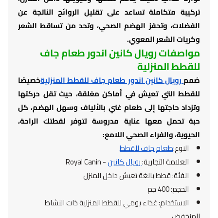
تركيبة متكاملة تساعد على تقليل الروائح الناتجة عن
الفضلات، وتحفز الهضم الصحي، وتحد من تساقط الشعر
وكريات الشعر المعوي.
مواصفات رويال كانين اندور طعام جاف
للقطط المنزلية
صُمم
رويال كانين اندور طعام جاف للقطط المنزلية
خصيصًا
للقطط التي تعيش في أماكن مغلقة، حيث تقل حركتها
وتزداد حاجتها إلى طعام غني بالألياف وسهل الهضم، كل
حبة تحمل معها عناية مدروسة لتوفر لقطتك الراحة،
الحيوية، والفراء الصحي اللامع:
النوع:
طعام جاف للقطط
العلامة التجارية:
رويال كانين
- Royal Canin
الفئة: قطط بالغة تعيش داخل المنزل
الحجم: 400 جم
الاستخدام: غذاء يومي للقطط المنزلية ذات النشاط
المنخفض