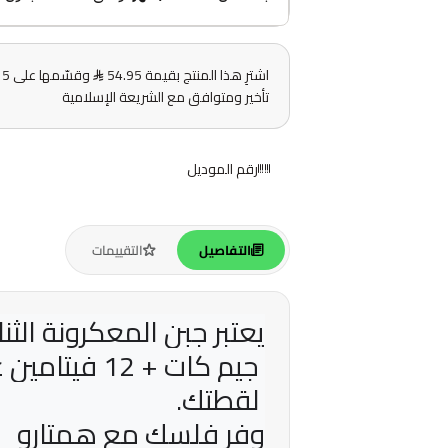
اشترِ هذا المنتج بقيمة 54.95
و
تأخير ومتوافق مع الشريعة الإسلامية
رقم الموديل
التفاصيل
التقييمات
يعتبر جبن المعكرونة الثن
 جيم كات + 12 فيتامين علاجًا لذيذًا وصحيًا
 لقطتك.
وفر فلسك مع همتارو