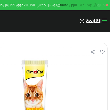
كود الطلب الاول hala1
توصيل مجاني للطلبات فوق 299ريال داخل مدينه الرياض مع توصيل هامتارو
القائمة