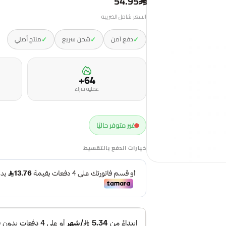
54.95
السعر شامل الضريبه
✓
✓
✓
دفع آمن
شحن سريع
منتج أصلي
64+
عملية شراء
غير متوفر حاليًا
خيارات الدفع بالتقسيط