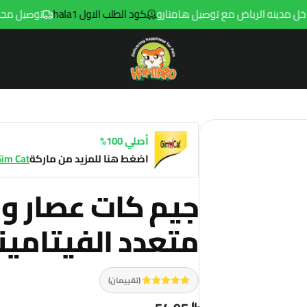
كود الطلب الاول hala1
توصيل مجاني للطلبات فوق 299ريال
Hamtaro
أصلي 100%
اضغط هنا للمزيد من ماركة
Gim Cat
جيم كات عصار و
متعدد الفيتامينات با
(تقييمان)