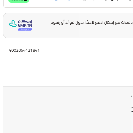
قسّمها على 5 دفعات مع إمكان ادفع لاحقًا، بدون فوائد أو رسوم
4002064421841
ائي متعدد الفيتامينات من