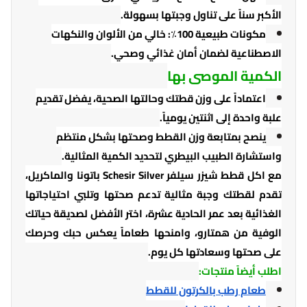
الأكبر سناً على تناول وجبتها بسهولة.
مكونات طبيعية 100٪: خالي من الألوان والنكهات
الاصطناعية لضمان أمان غذائي وصحي.
الكمية الموصى بها
اعتماداً على وزن قطتك وحالتها الصحية، يفضل تقديم
علبة واحدة إلى اثنتين يومياً.
ينصح بمتابعة وزن القطط وصحتها بشكل منتظم
واستشارة الطبيب البيطري لتحديد الكمية المثالية.
مع اكل قطط شيزر سيلفر Schesir Silver باتونا والماكريل،
تقدم لقطتك وجبة مثالية تدعم صحتها وتلبي احتياجاتها
الغذائية بعد عمر الحادية عشرة، اختر الأفضل لصديقة حياتك
الوفية من همتارو، وامنحها طعاماً يعكس حبك وحرصك
على صحتها وسعادتها كل يوم.
اطلب أيضاً منتجات:
طعام رطب بالكرتون للقطط