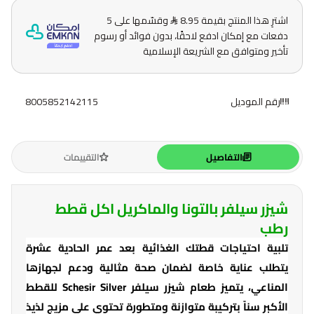
اشترِ هذا المنتج بقيمة 8.95
وقسّمها على 5
دفعات مع إمكان ادفع لاحقًا، بدون فوائد أو رسوم
تأخير ومتوافق مع الشريعة الإسلامية
رقم الموديل
8005852142115
التفاصيل
التقييمات
شيزر سيلفر بالتونا والماكريل اكل قطط
رطب
تلبية احتياجات قطتك الغذائية بعد عمر الحادية عشرة
يتطلب عناية خاصة لضمان صحة مثالية ودعم لجهازها
المناعي، يتميز طعام شيزر سيلفر Schesir Silver للقطط
الأكبر سناً بتركيبة متوازنة ومتطورة تحتوي على مزيج لذيذ