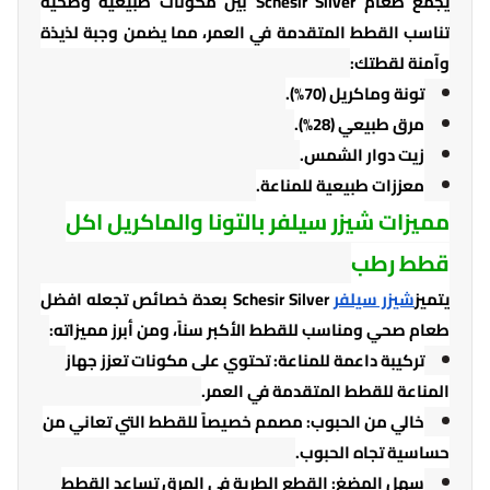
يجمع طعام Schesir Silver بين مكونات طبيعية وصحية
تناسب القطط المتقدمة في العمر، مما يضمن وجبة لذيذة
وآمنة لقطتك:
تونة وماكريل (70%).
مرق طبيعي (28%).
زيت دوار الشمس.
معززات طبيعية للمناعة.
مميزات شيزر سيلفر بالتونا والماكريل اكل
قطط رطب
يتميز
شيزر سيلفر
Schesir Silver بعدة خصائص تجعله افضل
طعام صحي ومناسب للقطط الأكبر سناً، ومن أبرز مميزاته:
تركيبة داعمة للمناعة: تحتوي على مكونات تعزز جهاز
المناعة للقطط المتقدمة في العمر.
خالي من الحبوب: مصمم خصيصاً للقطط التي تعاني من
حساسية تجاه الحبوب.
سهل المضغ: القطع الطرية في المرق تساعد القطط