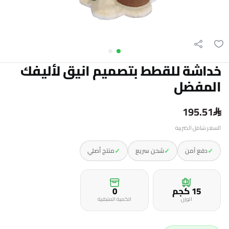
خداشة للقطط بتصميم انيق لأليفك
المفضل
195.51
السعر شامل الضريبه
✓
✓
✓
دفع آمن
شحن سريع
منتج أصلي
15 كجم
0
الوزن
الكمية المتبقية