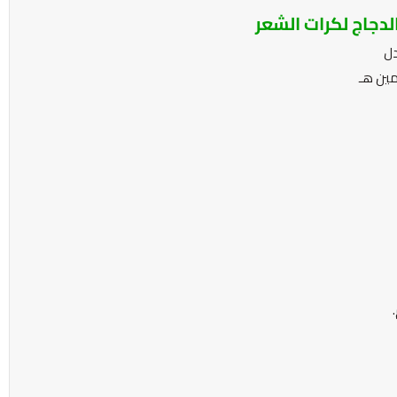
دجاج لكرات الشعر
دل
مين هـ