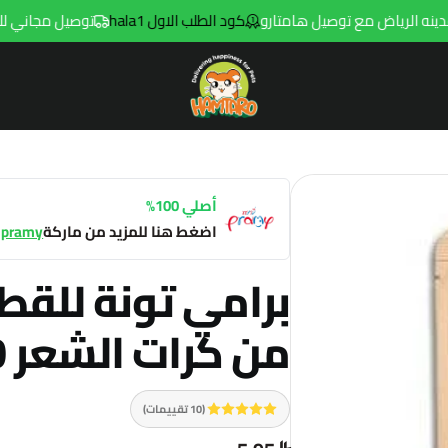
كود الطلب الاول hala1
توصيل مجاني للطلبات فوق 299ريال داخل مدينه الر
Hamtaro
أصلي 100%
اضغط هنا للمزيد من ماركة
pramy
برامي تونة للقط
من كرات الشعر 70جم
(10 تقييمات)