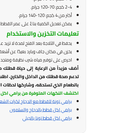
2-4 كجم: 70-120 جرام.
أكثر من 4 كجم: 120-140 جرام.
يمكن تعديل الكمية بناءً على عمر القط
تعليمات التخزين والاستخدام
يحفظ في الثلاجة بعد الفتح لمدة لا تزيد عن 7 أيا
يخزن في مكان جاف وبارد بعيدًا عن أشع
احرص على توفير مياه شرب نظيفة ومتجددة
أضف مزيداً من الرعاية إلى حياة قطتك م
تدعم صحة قطتك من الداخل والخارج، اطلب 
بالطعام الذي تستحقه، وشاركها لحظات ا
اكتشف النكهات المتوفرة من برامي اكل 
برامي تونة للقطط مع الدجاج لكرات الشع
برامي اكل قطط بالدجاج والسلمون
برامي اكل قطط تونا بالجيلي