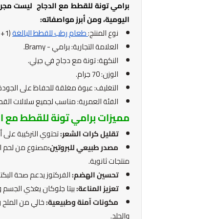
برامي تونة للقطط مع الدجاج ليست مجرد
اليومية، ومن أبرز مواصفاته:
نوع المنتج:
طعام رطب للقطط البالغة
(1+ سنة).
العلامة التجارية: برامي - Bramy.
النكهة: تونة مع دجاج في جيلي.
الوزن: 70 جرام.
التغليف: عبوة مغلقة للحفاظ على الجودة 
الفئة العمرية: مناسب لجميع سلالات القطط
مميزات برامي تونة للقطط مع ال
تقليل كرات الشعر:
تحتوي التركيبة على أ
مصدر طبيعي للبروتين:
منتجات ثانوية.
تحسين الهضم:
الفركتوز يدعم صحة البكتي
تعزيز المناعة:
بيتا جلوكان يغذي الجسم و
مكونات آمنة وطبيعية:
خالي من الملح وا
والجلد.