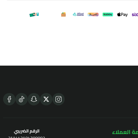
ة العملاء
الرقم الضريبي
311443104700003