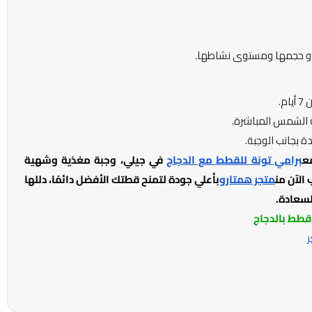
ط و حجمها ومستوى نشاطها.
م.
ة الشمس المباشرة.
 بجانب الوجبة.
ع
برامي تونة للقطط مع الدجاج
في جيلي، وجبة مغذية وشهية
الآن من
متجر همتارو
بأعلي جودة لتمنح قطتك الأفضل دائمًا، دللها
لسعادة.
قطط بالدجاج
ر