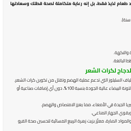
 طعام لذيذ فقط، بل إنه رعاية متكاملة لصحة قطتك وسعادتها
والنكهة.
 البالغة.
دجاج لكرات الشعر
لياف السليلوز التي تدعم عملية الهضم وتقلل من تكوين كرات الشعر.
مصنوع من لحم التونة البيضاء عالية الجودة بنسبة 100%، دون أي إضافات صناعية أو
ريا الجيدة في الأمعاء، مما يعزز الامتصاص والهضم.
يقوي الجهاز المناعي.
لمواد الضارة، معزّز بزيت زهرة الربيع المسائية لتحسين صحة الفرو