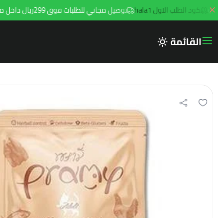
كود الطلب الاول hala1
توصيل مجاني للطلبات فوق 299ريال داخل مدينه الرياض مع توصيل هامتارو
القائمة