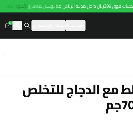
ياض مع توصيل هامتارو
كود الطلب الاول hala1
0
اللغة:
العربية
العملة:
ريال سعودي
ط مع الدجاج للتخلص