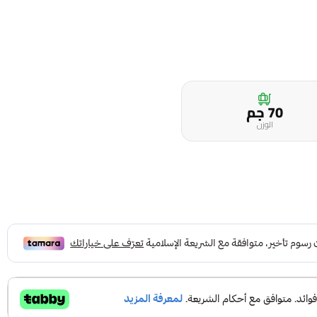
70 جم
الوزن