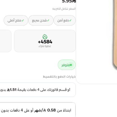
5.95
السعر شامل الضريبه
✓
✓
✓
دفع آمن
شحن سريع
منتج أصلي
4584+
عملية شراء
متوفر
خيارات الدفع بالتقسيط