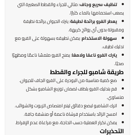
تنظيف سريع وجاف
: مثالي للجراء والقطط الصغيرة التي
يصعب استحمامها بالماء كثيرًا.
يعطر الفرو برائحة لطيفة
: يترك الحيوان برائحة نظيفة
ومقبولة بدون أي روائح كريهة.
سهولة الاستخدام
: يمكن تطبيقه بسهولة على الفرو مع
تدليك لطيف.
يترك الفرو ناعمًا ولامعًا
: يمنح الفرو ملمسًا ناعمًا ومظهرًا
صحيًا.
طريقة شامبو للجراء والقطط
ضع كمية مناسبة من البودرة على الفرو الجاف للحيوان.
قم بتدليك الفرو بلطف لضمان توزيع الشامبو بشكل
متساوي.
اترك الشامبو لبضع دقائق ليتم امتصاص الزيوت والشوائب.
امسح الزائد باستخدام فرشاة ناعمة أو منشفة جافة.
يمكن تكرار العملية حسب الحاجة، مع مراعاة عدم الإفراط.
التحذيرات