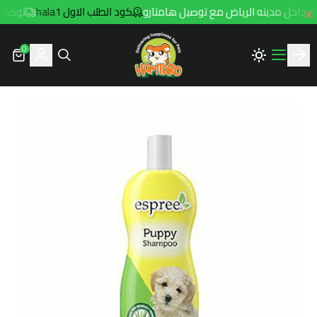
كود الطلب الاول hala1
توصيل مجاني للطلبا
0
Hamtaro