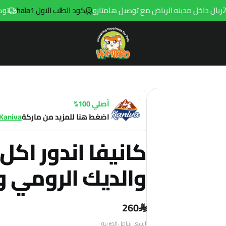
كود الطلب الاول hala1
توصيل مجاني للط
Hamtaro
أصلي 100%
اضغط هنا للمزيد من ماركة
Kaniva
كانيفا اندور اك
والديك الرومي والأرز 
260
السعر شامل الضريبه