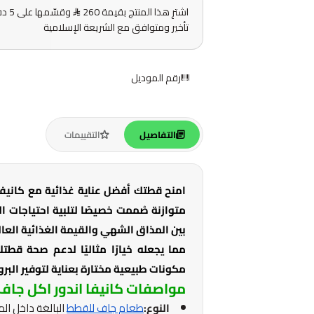
اشترِ هذا المنتج بقيمة 260
وقس
تأخير ومتوافق مع الشريعة الإسلامية
رقم الموديل
التفاصيل
التقييمات
امنح قطتك أفضل عناية غذائية مع كانيفا 
متوازنة صُممت خصيصًا لتلبية احتياجات 
بين المذاق الشهي والقيمة الغذائية العال
مما يجعله خيارًا مثاليًا لدعم صحة ق
مكونات طبيعية مختارة بعناية لتوفير البرو
مواصفات كانيفا اندور اكل جاف
النوع:
طعام جاف للقطط
البالغة داخل الم