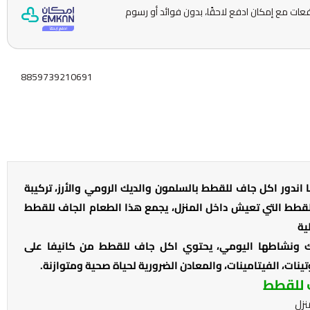
ّمها على 5 دفعات مع إمكان ادفع لاحقًا، بدون فوائد أو رسوم
8859739210691
اندور اكل جاف للقطط بالسلمون والديك الرومي والأرز، تركيبة
القطط التي تعيش داخل المنزل، يجمع هذا الطعام الجاف للقطط
ية
طتك ونشاطها اليومي، يحتوي اكل جاف للقطط من كانيفا على
تينات، الفيتامينات، والمعادن الضرورية لحياة صحية ومتوازنة.
 للقطط
نزل