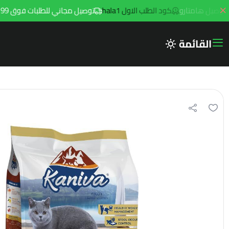
كود الطلب الاول hala1
توصيل مجاني للطلبات فوق 299ريال داخل مدينه الرياض مع توصيل هامتارو
القائمة