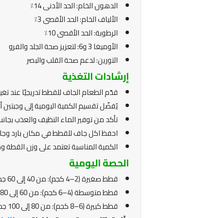
الدهون الخام: الحد الأدنى 14٪
الألياف الخام: الحد الأقصى 3٪
الرطوبة: الحد الأقصى 10٪
الأوميغا 3 و6: لتعزيز صحة الجلد والفرو
التورين: لدعم صحة القلب والبصر
إرشادات التغذية
قدّم الطعام الجاف للقطط تدريجيًا عند تغيي
يُفضّل تقسيم الكمية اليومية إلى وجبتين أ
تأكد من توفير الماء النظيف والعذب بجانب ا
احفظ اكل جاف للقطط في مكان بارد وجا
الكمية المناسبة تعتمد على وزن القطة 
الحصة اليومية
قطط صغيرة (2–4 كجم): من 40 إلى 60 جم يوميًا.
قطط متوسطة (4–6 كجم): من 60 إلى 80 جم يوميًا.
قطط كبيرة (6–8 كجم): من 80 إلى 100 جم يوميًا.