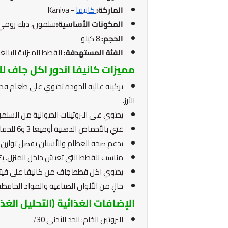
الماركة:
كانيفا
- Kaniva
المكونات الأساسية:
سلمون، ديك رومي، أ
الحجم:
8 كيلو
الفئة المستهدفة:
القطط المنزلية البالغ
مميزات كانيفا اندور اكل جاف 
تركيبة عالية الجودة تحتوي على طعام ق
الأرز.
يحتوي على البروتينات الحيوانية من السلم
غني بالأحماض الدهنية أوميغا 3 و6 للحفاظ على لمعان الفرو وصحة الجلد.
يدعم صحة العظام والأسنان بفضل توازن 
مناسب للقطط التي تعيش داخل المنزل، بترك
يحتوي اكل قطط جاف من كانيفا على فيتامينات A وE لتقوية المناعة وتح
خالٍ من الألوان الصناعية والمواد الحافظة
الإضافات الغذائية (التحليل الغذ
البروتين الخام: الحد الأدنى 30٪