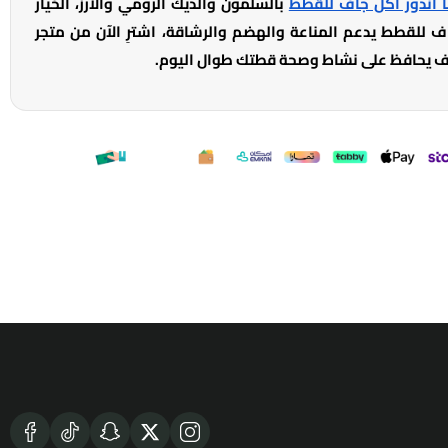
 اندور اكل جاف للقطط
بالسلمون والديك الرومي والأرز، الخيار
للقطط يدعم المناعة والهضم والرشاقة، اشترِ الآن من متجر
 يحافظ على نشاط وصحة قطتك طوال اليوم.