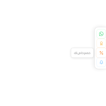
خصم خاص لك
لا يفوتك