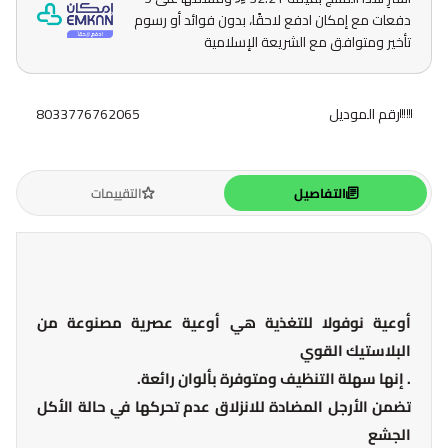
دفعات مع إمكان ادفع لاحقًا، بدون فوائد أو رسوم
تأخير ومتوافق مع الشريعة الإسلامية
رقم الموديل
8033776762065
التفاصيل
التقييمات
أوعية نوفولا للتغذية هي أوعية عصرية مصنوعة من
البلاستيك القوي
. إنها سهلة التنظيف ومتوفرة بألوان رائعة.
تضمن الأرجل المضادة للانزلاق عدم تحركها في حالة الأكل
الجشع