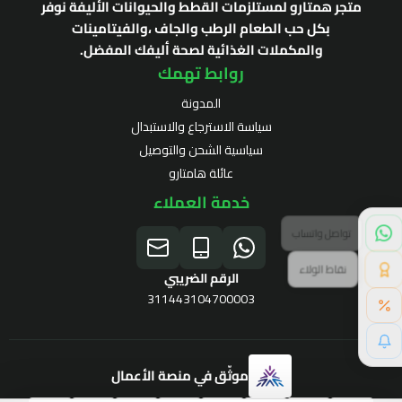
متجر همتارو لمستلزمات القطط والحيوانات الأليفة نوفر
بكل حب الطعام الرطب والجاف ،والفيتامينات
والمكملات الغذائية لصحة أليفك المفضل.
روابط تهمك
المدونة
سياسة الاسترجاع والاستبدال
سياسية الشحن والتوصيل
عائلة هامتارو
خدمة العملاء
نقاط الولاء
الرقم الضريبي
311443104700003
موثّق في منصة الأعمال
برنامج الولاء