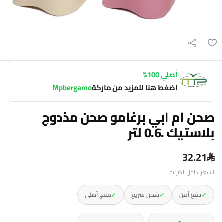
أصلي 100%
اضغط هنا للمزيد من ماركة
Mpbergamo
صحن ام ابي برغامو صحن مذدوج
بلاستيك .0.6 لتر
32.21
السعر شامل الضريبه
✓
✓
✓
دفع آمن
شحن سريع
منتج أصلي