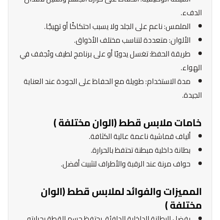
الدفء.
الملمس: ناعم على الجلد ولا يسبب احتكاكًا أو تهيجًا.
الألوان: متعددة لتناسب مختلف الأذواق.
طريقة الحفظ: تغسل يدويًا أو على برنامج لطيف وتُجفف في
الهواء.
مدة الاستخدام: طويلة مع الحفاظ على الجودة عند العناية
الجيدة.
خامات ملابس قطط (الوان مختلفة )
ألياف قماشية ناعمة عالية الكثافة.
بطانة داخلية مبطنة تحتفظ بالحرارة.
حواف مرنة عند الرقبة والأطراف لتثبيت أفضل.
المميزات والفوائد لملابس قطط (الوان
مختلفة )
بفضل البطانة الداخلية الدافئة، يحتفظ جسم القطة بحرارته