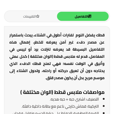
التفاصيل
التقييمات
قطك يفضل النوم لفترات أطول في الشتاء، يبحث باستمرار
عن مصدر دفء غير آمن يعرضه للخطر، إهمال هذه
التفاصيل البسيطة قد يعرضه لنزلات برد أو تيبس في
المفاصل، قدم له ملابس قطط (الوان مختلفة ) كحل عملي
وأنيق في الوقت نفسه؛ فهي تمنح قطك الدفء الذي
يحتاجه دون أن تعيق حركته أو راحته، وتحول الشتاء إلى
موسم مريح بدل أن يكون مصدر قلق.
مواصفات ملابس قطط (الوان مختلفة )
التصنيف: اشتري حبه + حبه هديه.
التركيبة: قماش خارجي ناعم مع بطانة داخلية دافئة.
القيمة الوظيفية: الحفاظ على حرارة الجسم وتقليل فقدان