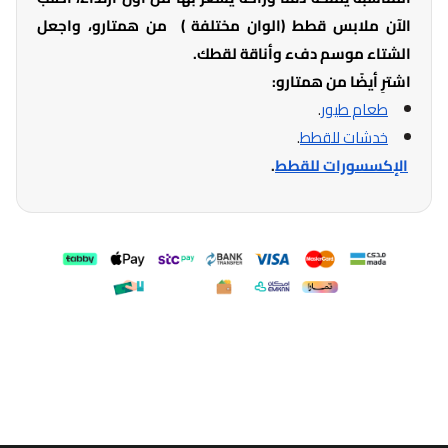
الآن ملابس قطط (الوان مختلفة ) من همتارو، واجعل
الشتاء موسم دفء وأناقة لقطك.
اشترِ أيضًا من همتارو:
طعام طيور
.
خدشات للقطط
.
الإكسسورات للقطط
.