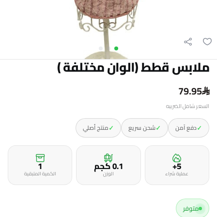
ملابس قطط (الوان مختلفة )
79.95
السعر شامل الضريبه
✓
✓
✓
دفع آمن
شحن سريع
منتج أصلي
5+
0.1 كجم
1
عملية شراء
الوزن
الكمية المتبقية
متوفر