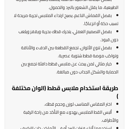
الطبيعية، ما يقلل الشعور بالبرد والخمول.
بفضل القماش الناعم، يصبح ارتداء الملابس تجربة مريحة لا
تسبب حكة أو انزعاجًا.
بفضل التصميم العملي، يتحرك قطك بحرية ويقفز ويلعب
دون قيود.
بفضل تنوع الألوان، تجمع القطعة بين الدفء والأناقة
وتواكب موضة قطط شتوية عصرية.
خيار مثالي لمن يبحث عن ملابس قطط دافئة تجمع بين
الحماية والشكل الجذاب دون مبالغة.
طريقة استخدام ملابس قطط (الوان مختلفة
)
اختر المقاس المناسب لوزن وحجم قطك.
ألبس القط الملابس بهدوء مع التأكد من راحة الرقبة
والأطراف.
استخدمها أثناء فترات البرد أو في الأماكن ذات التكييف