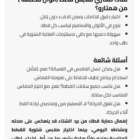
من همتارو؟
اختيار دقيق للخامات يضمن الدفء دون ثِقل.
تنوع في الألوان والتصاميم ليناسب كل قطة.
سهولة دمجها مع باقي مستلزمات العناية الشتوية في
طلب واحد.
أسئلة شائعة
هل يمكن غسل الملابس في الغسالة؟ نعم، يُفضّل
استخدام برنامج لطيف للحفاظ على نعومة القماش.
هل تناسب جميع سلالات القطط؟ نعم، مع اختيار المقاس
المناسب لكل سلالة.
هل تعيق الحركة؟ لا، التصميم مرن ومخصص لراحة القط
أثناء الحركة.
إهمال حماية قطك من برد الشتاء قد ينعكس على صحته
ونشاطه اليومي، بينما اختيار ملابس شتوية للقطط
المناسبة يمنحه دفئًا وراحة يشعر بها من أول ارتداء، اطلب