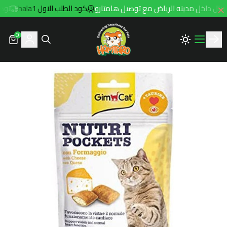
كود الطلب الاول hala1
توصيل مجاني 
0
Hamtaro