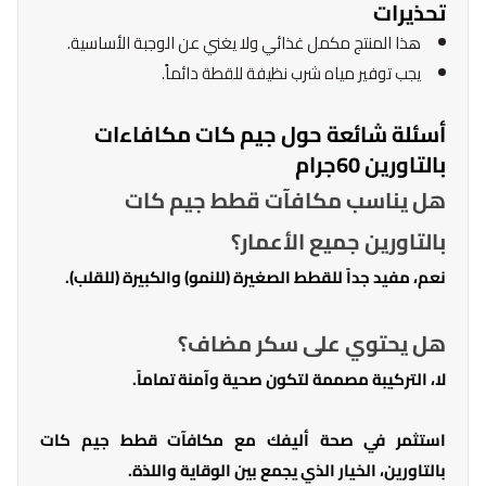
تحذيرات
هذا المنتج مكمل غذائي ولا يغني عن الوجبة الأساسية.
يجب توفير مياه شرب نظيفة للقطة دائماً.
أسئلة شائعة حول جيم كات مكافاءات
بالتاورين 60جرام
هل يناسب مكافآت قطط جيم كات
بالتاورين جميع الأعمار؟
نعم، مفيد جداً للقطط الصغيرة (للنمو) والكبيرة (للقلب).
هل يحتوي على سكر مضاف؟
لا، التركيبة مصممة لتكون صحية وآمنة تماماً.
استثمر في صحة أليفك مع مكافآت قطط جيم كات
بالتاورين، الخيار الذي يجمع بين الوقاية واللذة.