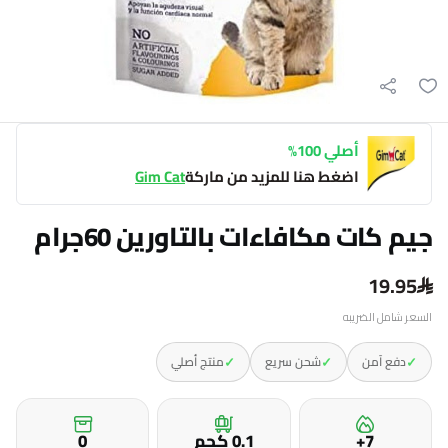
أصلي 100%
اضغط هنا للمزيد من ماركة
Gim Cat
جيم كات مكافاءات بالتاورين 60جرام
19.95
السعر شامل الضريبه
✓
✓
✓
دفع آمن
شحن سريع
منتج أصلي
7+
0.1 كجم
0