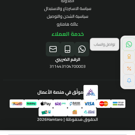
المدونة
سياسة الاسترجاع والاستبدال
سياسية الشحن والتوصيل
عائلة هامتارو
خدمة العملاء
نقاط الولاء
الرقم الضريبي
311443104700003
موثّق في منصة الأعمال
برنامج الولاء
الحقوق محفوظة | 2026
Hamtaro