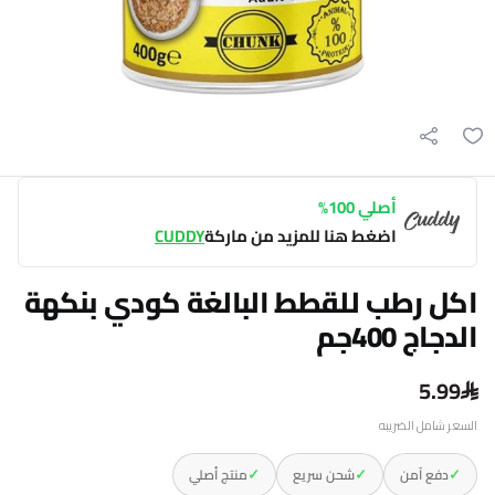
أصلي 100%
اضغط هنا للمزيد من ماركة
CUDDY
اكل رطب للقطط البالغة كودي بنكهة
الدجاج 400جم
5.99
السعر شامل الضريبه
✓
✓
✓
دفع آمن
شحن سريع
منتج أصلي