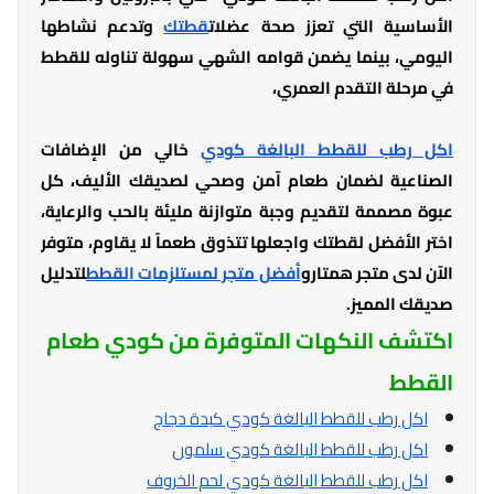
الأساسية التي تعزز صحة عضلات
قطتك
وتدعم نشاطها
اليومي، بينما يضمن قوامه الشهي سهولة تناوله للقطط
في مرحلة التقدم العمري،
اكل رطب للقطط البالغة كودي
خالي من الإضافات
الصناعية لضمان طعام آمن وصحي لصديقك الأليف، كل
عبوة مصممة لتقديم وجبة متوازنة مليئة بالحب والرعاية،
اختر الأفضل لقطتك واجعلها تتذوق طعماً لا يقاوم، متوفر
الآن لدى متجر همتارو
أفضل متجر لمستلزمات القطط
لتدليل
صديقك المميز.
اكتشف النكهات المتوفرة من كودي طعام
القطط
اكل رطب للقطط البالغة كودي كبدة دجاج
اكل رطب للقطط البالغة كودي سلمون
اكل رطب للقطط البالغة كودي لحم الخروف