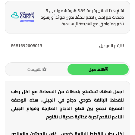
اشترِ هذا المنتج بقيمة 5.99
وقسّمها على 5
دفعات مع إمكان ادفع لاحقًا، بدون فوائد أو رسوم
تأخير ومتوافق مع الشريعة الإسلامية
رقم الموديل
8681692608013
التفاصيل
التقييمات
اجعل قطتك تستمتع بلحظات من السعادة مع اكل رطب
للقطط البالغة كودي دجاج في الجيلي، هذه الوصفة
المميزة تجمع بين قطع الدجاج الطازجة وقوام الجيلي
الناعم لتقدم تجربة غذائية صحية لا تقاوم
اكل رطب للقطط البالغة كودي غني بالبروتين والعناصر