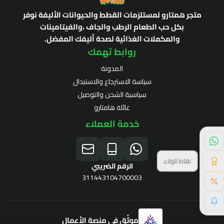
متجر همتارو لمستلزمات القطط والحيوانات الأليفة نوفر
بكل حب الطعام الرطب والجاف ،والفيتامينات
والمكملات الغذائية لصحة أليفك المفضل.
روابط تهمك
المدونة
سياسة الاسترجاع والاستبدال
سياسية الشحن والتوصيل
عائلة هامتارو
خدمة العملاء
الرقم الضريبي
311443104700003
خصم خاص لك
موثّق في منصة الأعمال
برنامج الولاء