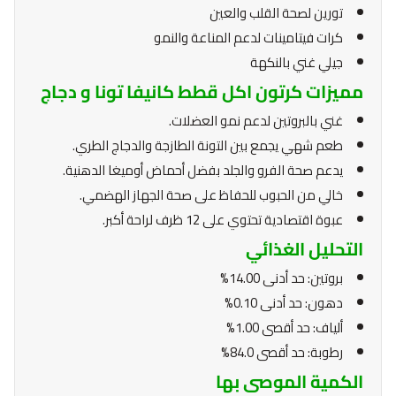
تورين لصحة القلب والعين
كرات فيتامينات لدعم المناعة والنمو
جيلي غني بالنكهة
مميزات كرتون اكل قطط كانيفا تونا و دجاج
غني بالبروتين لدعم نمو العضلات.
طعم شهي يجمع بين التونة الطازجة والدجاج الطري.
يدعم صحة الفرو والجلد بفضل أحماض أوميغا الدهنية.
خالي من الحبوب للحفاظ على صحة الجهاز الهضمي.
عبوة اقتصادية تحتوي على 12 ظرف لراحة أكبر.
التحليل الغذائي
بروتين: حد أدنى 14.00%
دهون: حد أدنى 0.10%
ألياف: حد أقصى 1.00%
رطوبة: حد أقصى 84.0%
الكمية الموصى بها