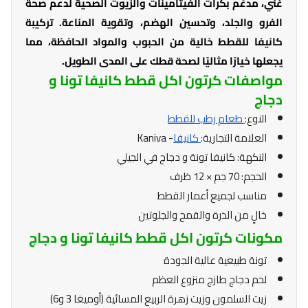
غني، مدعّم بكرات الفيتامينات والزيوت الصحية لدعم صحة
الفرو والجلد، وتحسين الهضم، وتقوية المناعة. تركيبة
كانيفا للقطط خالية من الحبوب والمواد الحافظة، مما
يجعلها خيارًا مثاليًا لصحة قطك على المدى الطويل.
مواصفات كرتون اكل قطط كانيفا تونا و
دجاج
النوع:
طعام رطب للقطط
العلامة التجارية:
كانيفا
- Kaniva
النكهة: كانيفا تونة و دجاج في الجيلي
الحجم: 70 جم × 12 ظرف
مناسب لجميع أعمار القطط
خالٍ من الذرة والقمح والجلوتين
مكونات كرتون اكل قطط كانيفا تونا و دجاج
تونة طبيعية عالية الجودة
لحم دجاج طازج منزوع العظم
زيت السلمون وزيت زهرة الربيع المسائية (أوميغا 3 و6)