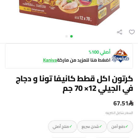
أصلي 100%
اضغط هنا للمزيد من ماركة
Kaniva
كرتون اكل قطط كانيفا تونا و دجاج
في الجيلي 12× 70 جم
67.51
السعر شامل الضريبه
✓
✓
✓
دفع آمن
شحن سريع
منتج أصلي