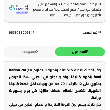
اشترِ هذا المنتج بقيمة 67.51
وقسّمها على 5
دفعات مع إمكان ادفع لاحقًا، بدون فوائد أو رسوم
تأخير ومتوافق مع الشريعة الإسلامية
رقم الموديل
8859739201347
التفاصيل
التقييمات
وفّر لقطك تغذية متكاملة ونكهة لا تقاوم مع Kaniva cat
food بنكهة كانيفا تونة و دجاج في الجيلي. هذا الكرتون
يحتوي على 12 ظرف × 70 جم من وجبات اكل قطط كانيفا
الشهية، لتضمن لقطك طعامًا طازجًا كل يوم بسهولة
وراحة.
كل ظرف يجمع بين التونة الطازجة والدجاج الطري في جيلي