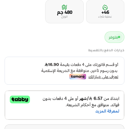
46+
480 جم
عملية شراء
الوزن
متوفر
خيارات الدفع بالتقسيط