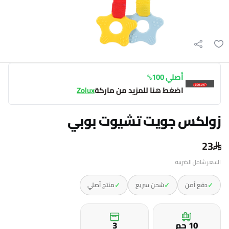
أصلي 100%
اضغط هنا للمزيد من ماركة
Zolux
زولكس جويت تشيوت بوبي
23
السعر شامل الضريبه
✓
✓
✓
دفع آمن
شحن سريع
منتج أصلي
10 جم
3