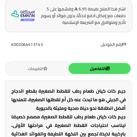
اشترِ هذا المنتج بقيمة 6.95
وقسّمها على 5
دفعات مع إمكان ادفع لاحقًا، بدون فوائد أو رسوم
تأخير ومتوافق مع الشريعة الإسلامية
رقم الموديل
4002064413143
التفاصيل
التقييمات
جيم كات كيتن طعام رطب للقطط الصغيرة بقطع الدجاج
في الجيلي هو ما تبحث عنه كل أم لقطتها الصغيرة، لتمنحها
أفضل انطلاقة نحو حياة صحية ومليئة بالحيوية
جيم كات كيتن طعام رطب للقطط الصغيرة مصمم خصيصًا
ليناسب احتياجات القطط الصغيرة في مراحلها الأولى،
بتركيبة لذيذة تجمع بين النكهة اللطيفة والفوائد الغذائية