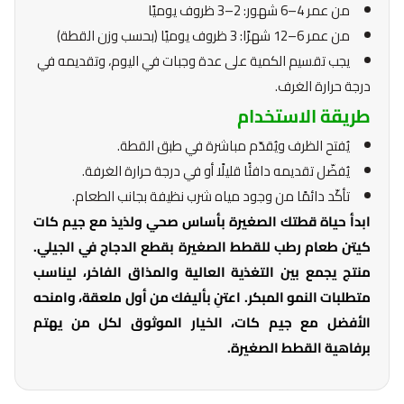
من عمر 4–6 شهور: 2–3 ظروف يوميًا
من عمر 6–12 شهرًا: 3 ظروف يوميًا (بحسب وزن القطة)
يجب تقسيم الكمية على عدة وجبات في اليوم، وتقديمه في
درجة حرارة الغرف.
طريقة الاستخدام
يُفتح الظرف ويُقدّم مباشرة في طبق القطة.
يُفضّل تقديمه دافئًا قليلًا أو في درجة حرارة الغرفة.
تأكّد دائمًا من وجود مياه شرب نظيفة بجانب الطعام.
ابدأ حياة قطتك الصغيرة بأساس صحي ولذيذ مع جيم كات
كيتن طعام رطب للقطط الصغيرة بقطع الدجاج في الجيلي.
منتج يجمع بين التغذية العالية والمذاق الفاخر، ليناسب
متطلبات النمو المبكر. اعتنِ بأليفك من أول ملعقة، وامنحه
الأفضل مع جيم كات، الخيار الموثوق لكل من يهتم
برفاهية القطط الصغيرة.