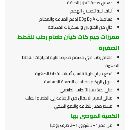
دهون صحية لتعزيز الطاقة
ألياف لينة لتحسين الهضم
فيتامينات A وE وD3 لدعم المناعة والعظام
خالٍ من الجلوتين والسكريات المضافة
مميزات جيم كات كيتن طعام رطب للقطط
الصغيرة
طعام رطب غني مصمم خصيصًا لتلبية احتياجات القطط
الصغيرة
قطع دجاج طرية تناسب أفواه القطط الصغيرة
سهل الهضم ومناسب للمعدة الحساسة
جيلي لذيذ يعزز الترطيب الطبيعي
مثالي لتعزيز الانتقال من الرضاعة إلى الطعام الصلب
مصدر ممتاز للطاقة والنمو الصحي
الكمية الموصى بها
من عمر 1–3 شهور: 1–2 ظرف يوميًا