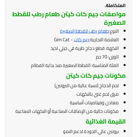
المتكاملة.
مواصفات جيم كات كيتن طعام رطب للقطط
الصغيرة
النوع:
طعام رطب للقطط الصغيرة
العلامة التجارية:
جيم كات
- Gim Cat
النكهة: قطع دجاج طرية في جيلي لذيذ
الوزن: 70 جم
الفئة المناسبة: القطط الصغيرة منذ بداية الفطام
مكونات جيم كات كيتن
لحم الدجاج (نسبة عالية من البروتين)
مرق لحم غني بالنكهات
معادن وفيتامينات أساسية
مكونات خالية من الإضافات الصناعية أو النكهات الصناعية
القيمة الغذائية
بروتين عالي الجودة لدعم النمو