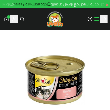
كود الطلب الاول hala1
توصيل مجاني للطلبات 
0
Hamtaro