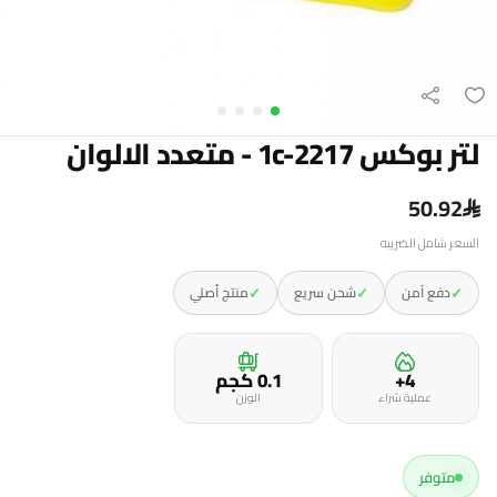
لتر بوكس 1c-2217 - متعدد الالوان
50.92
السعر شامل الضريبه
✓
✓
✓
دفع آمن
شحن سريع
منتج أصلي
4+
0.1 كجم
عملية شراء
الوزن
متوفر