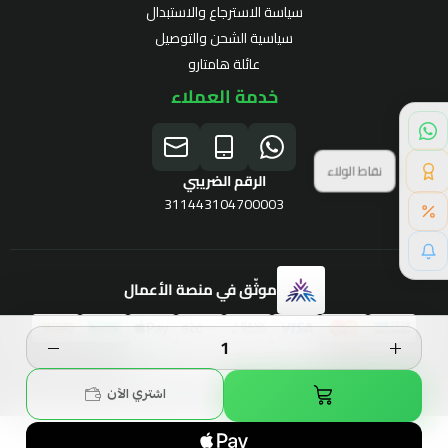
سياسة الاسترجاع والاستبدال
سياسية الشحن والتوصيل
عائلة هامتارو
خدمة العملاء
الرقم الضريبي
311443104700003
خصم خاص لك
موثّق في منصة الأعمال
برنامج الولاء
الحقوق محفوظة | 2026
Hamtaro
اشتري الآن