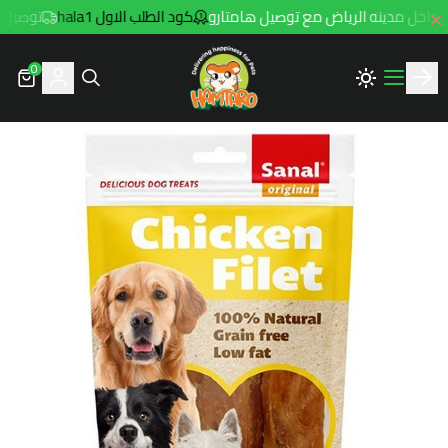
كود الطلب الاول hala1
توصيل مجاني للطلبات 
0
Hamtaro