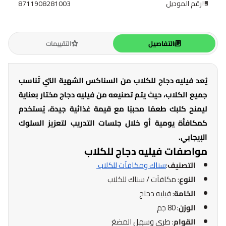
رقم الموديل
8711908281003
التفاصيل
التقييمات
يُعد فيليه دجاج للكلاب من السناكس الشهية التي تُناسب
جميع الكلاب، حيث يتم تصنيعه من فيليه دجاج مختار بعناية
ليمنح كلبك طعمًا محببًا مع قيمة غذائية جيدة، يُستخدم
كمكافأة يومية أو خلال جلسات التدريب لتعزيز السلوك
الإيجابي.
مواصفات فيليه دجاج للكلاب
التصنيف
:
سناك ومكافآت للكلاب
النوع
: مكافآت / سناك للكلاب
الخامة
: فيليه دجاج
الوزن
: 80 جم
القوام
: طري وسهل المضغ