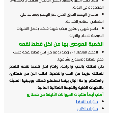
تعزيز صحة الفرو والبشرة بفضل الدهون الصحية و أوميغا-3
الموجودة في التونة.
تحسين الهضم المرق الغني يعزز الهضم ويساعد على
امتصاص العناصر الغذائية.
طعم شهي ومغري يجذب شهية قطتك بفضل النكهات
الطبيعية للدجاج والتونة.
الكمية الموصى بها من اكل قطط لقمه
للقطط البالغة: 1-2 وجبة يوميًا من اكل قطط لقمه حسب
حجم القطط ومستوى نشاطها.
دلل قطتك بالحب والراحة، واختر اكل قطط لقمه لتقدم
لقطتك مزيجًا من الحب والتغذية، اطلب الآن من همتارو،
واستمتع براحة البال بينما تستمتع قطتك بوجبتها المليئة
بالنكهات الغنية والقيمة الغذائية العالية.
أطلب أيضاً منتجات الحيوانات الأليفة من همتارو
منتجات القطط
منتجات الكلاب