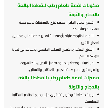
مكونات لقمة طعام رطب للقطط البالغة
بالدجاج والتونة
قطع الدجاج الطري: مصدر غني بالبروتينات لدعم صحة
العضلات والأنسجة.
التونة الطازجة: مليئة بأوميغا-3 لتعزيز صحة القلب وتحسين
لمعان الفرو.
المرق المغذي: يضمن الترطيب الطبيعي ويساعد في تعزيز
الهضم السليم.
فيتامينات ومعادن متنوعة: مثل التورين، الكالسيوم،
والفوسفور لدعم صحة العينين، العظام، والأسنان.
مميزات لقمة طعام رطب للقطط البالغة
بالدجاج والتونة
وجبة متكاملة ومتوازنة تحتوي على جميع العناصر الغذائية
الأساسية.