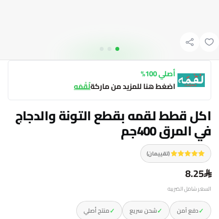
أصلي 100%
اضغط هنا للمزيد من ماركة
لُقْمَه
اكل قطط لقمه بقطع التونة والدجاج
في المرق 400جم
(تقييمان)
8.25
السعر شامل الضريبه
✓
✓
✓
دفع آمن
شحن سريع
منتج أصلي