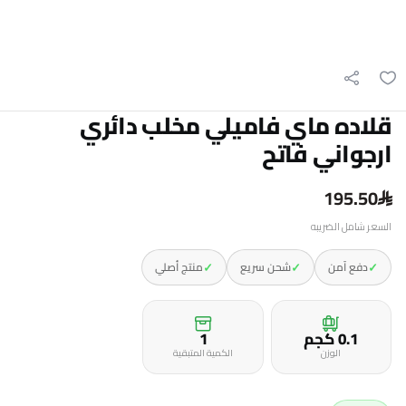
قلاده ماي فاميلي مخلب دائري
ارجواني فاتح
195.50
السعر شامل الضريبه
✓
✓
✓
دفع آمن
شحن سريع
منتج أصلي
0.1 كجم
1
الوزن
الكمية المتبقية