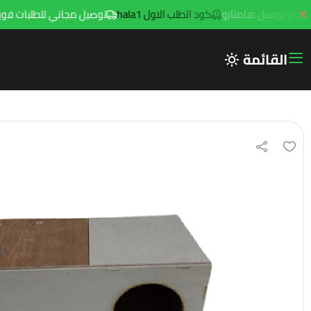
كود الطلب الاول hala1
توصيل مجاني للطلبات فوق 299ريال داخل مدينه الرياض مع توصيل هامتارو
القائمة