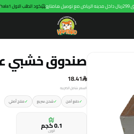
كود الطلب الاول hala1
Hamtaro
صندوق خشبي ع
18.41
السعر شامل الضريبه
✓
✓
✓
دفع آمن
شحن سريع
منتج أصلي
0.1 كجم
الوزن