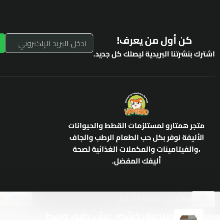
كن أول من يعرف!
اشترك بنشرتنا البريدية ليصلك كل جديد.
متجر همتارو لمستلزمات القطط والحيوانات
الأليفة نوفر بكل حب الطعام الرطب والجاف
،والفيتامينات والمكملات الغذائية لصحة
أليفك المفضل.
موثّق في منصة الأعمال
صندوق خشبي عش طيور وسط