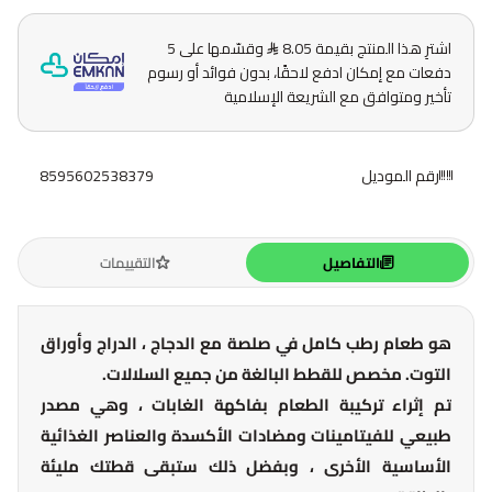
اشترِ هذا المنتج بقيمة 8.05
وقسّمها على 5
دفعات مع إمكان ادفع لاحقًا، بدون فوائد أو رسوم
تأخير ومتوافق مع الشريعة الإسلامية
رقم الموديل
8595602538379
التفاصيل
التقييمات
هو طعام رطب كامل في صلصة مع الدجاج ، الدراج وأوراق
التوت. مخصص للقطط البالغة من جميع السلالات.
تم إثراء تركيبة الطعام بفاكهة الغابات ، وهي مصدر
طبيعي للفيتامينات ومضادات الأكسدة والعناصر الغذائية
الأساسية الأخرى ، وبفضل ذلك ستبقى قطتك مليئة