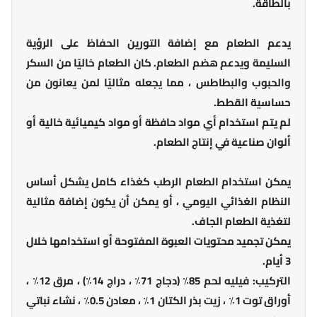
بالطاقة.
يدعم الطعام مع إضافة التورين الحفاظ على الرؤية
السليمة ويدعم هضم الطعام. كان الطعام خاليًا من السكر
والحبوب والبطاطس ، مما يجعله مثاليًا لمن يعانون من
حساسية القطط.
لم يتم استخدام أي مواد حافظة أو مواد كيميائية خالية أو
ألوان صناعية في إنتاج الطعام.
يمكن استخدام الطعام الرطب كغذاء كامل يشكل أساس
النظام الغذائي اليومي ، أو يمكن أن يكون إضافة مثالية
لتغذية الطعام الجاف.
يمكن تجميد محتويات العبوة المفتوحة أو استخدامها خلال
3 أيام.
التركيب: فيليه لحم 85٪ (دجاج 71٪ ، دراج 14٪) ، مرق 12٪ ،
أوراق توت 1٪ ، زيت بذر الكتان 1٪ ، معادن 0.5٪ ، نشاء نباتي