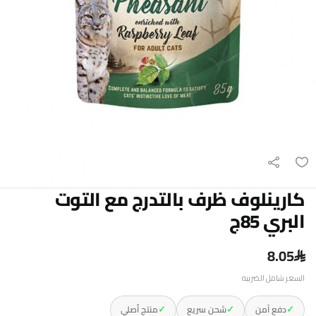
كارينلوف ظرف بالتدرج مع التوت
البري 85ج
8.05
السعر شامل الضريبه
✓
✓
✓
دفع آمن
شحن سريع
منتج أصلي