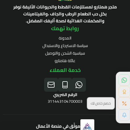
متجر همتارو لمستلزمات القطط والحيوانات الأليفة نوفر
بكل حب الطعام الرطب والجاف ،والفيتامينات
والمكملات الغذائية لصحة أليفك المفضل.
روابط تهمك
المدونة
سياسة الاسترجاع والاستبدال
سياسية الشحن والتوصيل
عائلة هامتارو
خدمة العملاء
الرقم الضريبي
311443104700003
لا يفوتك
موثّق في منصة الأعمال
برنامج الولاء