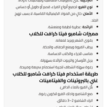
التركيبة
: غني بالبروتينات الأساسية وفيتامينات E وB5.
نوع الفرو
: لجميع أنواع الفراء، قصير أو طويل أو حساس.
الأمان
: خالٍ من المواد الكيميائية القاسية، لا يسبب تهيج
الجلد.
الرائحة
: عطرية لطيفة ومنعشة.
مميزات شامبو فيتا كرافت للكلاب
يقوي الشعر ويزيد لمعانه.
يرطب الفروة ويمنع الجفاف والحكة.
مناسب للجراء والكلاب الحساسة.
يزيل الأوساخ والزيوت الزائدة بسهولة.
رغوة سهلة الشطف لتجربة استحمام سريعة ومريحة.
طريقة استخدام فيتا كرافت شامبو للكلاب
غني بالبروتينات والفيتامينات
بلّل الفرو بالماء الدافئ.
ضع الشامبو وادلك الفرو لتكوين رغوة.
اترك الشامبو 2–3 دقائق.