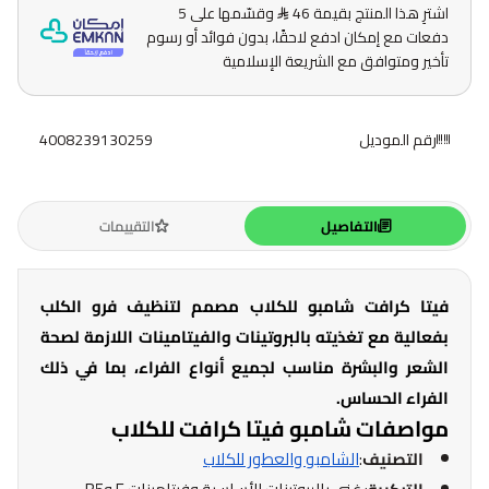
اشترِ هذا المنتج بقيمة 46
وقسّمها على 5
دفعات مع إمكان ادفع لاحقًا، بدون فوائد أو رسوم
تأخير ومتوافق مع الشريعة الإسلامية
رقم الموديل
4008239130259
التفاصيل
التقييمات
فيتا كرافت شامبو للكلاب مصمم لتنظيف فرو الكلب
بفعالية مع تغذيته بالبروتينات والفيتامينات اللازمة لصحة
الشعر والبشرة مناسب لجميع أنواع الفراء، بما في ذلك
الفراء الحساس.
مواصفات شامبو فيتا كرافت للكلاب
التصنيف
:
الشامبو والعطور للكلاب