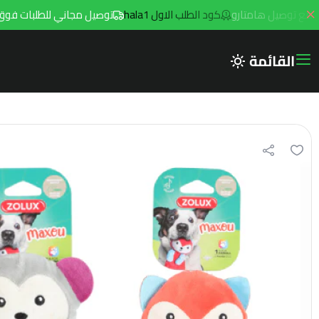
كود الطلب الاول hala1
توصيل مجاني للطلبات فوق 299ريال داخل مدينه الرياض مع توصيل هامتارو
القائمة