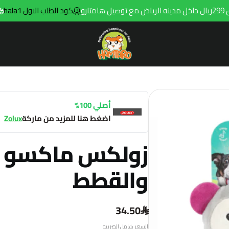
كود الطلب الاول hala1
توصي
Hamtaro
أصلي 100%
اضغط هنا للمزيد من ماركة
Zolux
زولكس ماكسو ل
والقطط
34.50
السعر شامل الضريبه