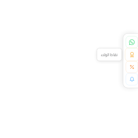
خصم خاص لك