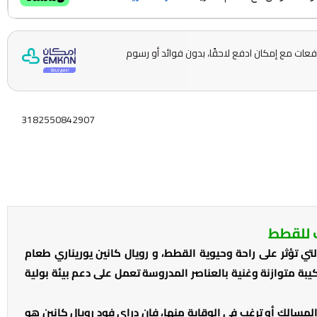
ّمها على 5 دفعات مع إمكان ادفع لاحقًا، بدون فوائد أو رسوم
3182550842907
ف للقطط
ي تؤثر على راحة وحيوية القطط، و رويال كانين يوريناري طعام
بة متوازنة وغنية بالعناصر المدروسة تعمل على دعم بيئة بولية
الك أو ترغب في الوقاية منها، فإن دراي فود رويال كانين هو