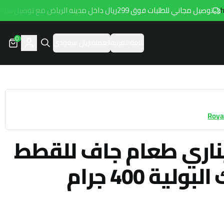
توصيل مجاني للطلبات فوق 299ريال داخل مدينه الرياض مع توصيل هامتارو
0
اللغة:
العربية
العملة:
ريال سعودي
Roya
يناري طعام جاف للقطط
ية 400 جرام