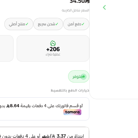
34.50
السعر شامل الضريبه
✓
✓
✓
دفع آمن
شحن سريع
منتج أصلي
206+
عملية شراء
متوفر
خيارات الدفع بالتقسيط