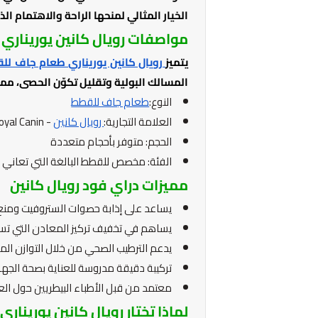
الخيار المثالي لمنحها الراحة والاهتمام ا
مواصفات رويال كانين يورينار
يتميز
رويال كانين يوريناري طعام جاف لل
المسالك البولية وتقليل تكوّن الحصى، مما 
النوع:
طعام جاف للقطط
العلامة التجارية:
رويال كانين
- Royal Canin
الحجم: متوفر بأحجام متعددة
الفئة: مخصص للقطط البالغة التي تعاني
مميزات دراي فود رويال كانين
يساعد على إذابة حصوات الستروفيت ومنع 
يساهم في تخفيف تركيز المعادن التي تس
يدعم الترطيب الصحي من خلال التوازن ال
تركيبة دقيقة مدروسة للعناية بصحة الجهاز
معتمد من قبل الأطباء البيطريين حول الع
لماذا تختار رويال كانين يورينا