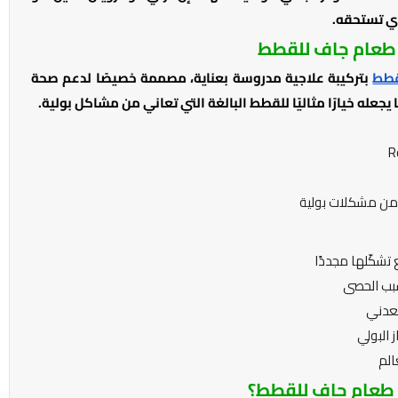
لذي تستحقه.
ي طعام جاف للقطط
قطط
بتركيبة علاجية مدروسة بعناية، مصممة خصيصًا لدعم صحة
يجعله خيارًا مثاليًا للقطط البالغة التي تعاني من مشاكل بولية.
 من مشكلات بولية
تشكّلها مجددًا
بب الحصى
معدني
 البولي
الم
ري طعام جاف للقطط؟