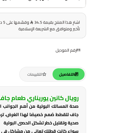
اشترِ هذا المنتج بقيمة 34.5
وقس
تأخير ومتوافق مع الشريعة الإسلامية
رقم الموديل
التفاصيل
التقييمات
رويال كانين يوريناري طعام جا
صحة المسالك البولية من أهم الجوانب الت
جاف للقطط صُمم خصيصًا لهذا الغرض، تركي
صحية وتقليل خطر تشكل الحصى البولية
سواء كانت قطتك تعاني من مشاكل في المس