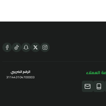
ة العملاء
الرقم الضريبي
311443104700003