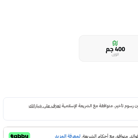
400 جم
الوزن