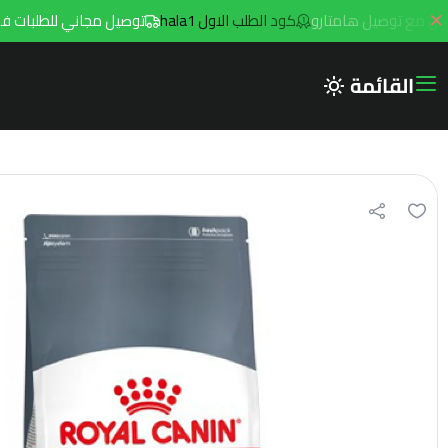
كود الطلب الاول hala1
توصيل مجاني للطلبات فوق 299ريال داخل مدينه الرياض مع توصيل هامتار
القائمة