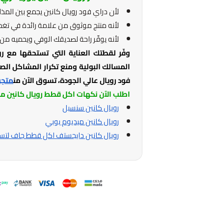
لأن دراي فود رويال كانين يجمع بين المذا
لأنه منتج موثوق من علامة رائدة في تغذية
لأنه يوفّر راحة لصديقك الوفي ويحميه من 
وفّر لقطتك العناية التي تستحقها مع رو
المسالك البولية ومنع تكرار المشاكل الصحي
فود رويال عالي الجودة، تسوق الآن من
متجر
اطلب الآن نكهات اكل قطط رويال كانين م
رويال كانين سنسبل
رويال كانين ميديوم بوبي
رويال كانين دايجستف اكل قطط جاف لتس