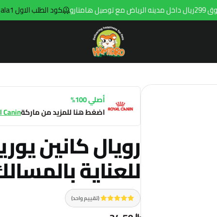
و
كود الطلب الاول hala1
Hamtaro
أصلي 100%
اضغط هنا للمزيد من ماركة
l Canin
رويال كانين يور
للعناية بالمسالك البول
(تقييم واحد)