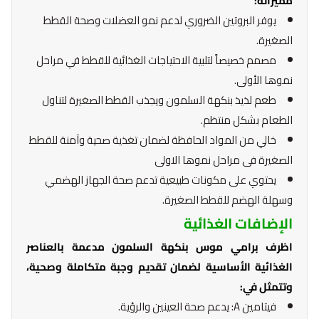
مميزاته:
يوفر البروتين الضروري لدعم نمو العضلات وصحة القطط
الصغيرة.
مصمم خصيصاً لتلبية الاحتياجات الغذائية للقطط في مراحل
نموها الأولى.
طعم لذيذ بنكهة السلمون ويجذب القطط الصغيرة لتناول
الطعام بشكل منتظم.
خالي من المواد الحافظة لضمان تغذية صحية وآمنة للقطط
الصغيرة فى مراحل نموها الاولى
يحتوي على مكونات طبيعية تدعم صحة الجهاز الهضمي
وسهلة الهضم للقطط الصغيرة.
الإضافات الغذائية
اظرف برامي موس بنكهة السلمون مدعمة بالعناصر
الغذائية الأساسية لضمان تقديم وجبة متكاملة وصحية،
وتتمثل في:
فيتامين A: يدعم صحة العينين والرؤية.