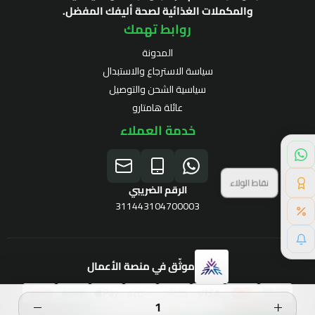
والمكملات الغذائية لصحة أليفك المفضل.
روابط تهمك
المدونة
سياسة الاسترجاع والاستبدال
سياسية الشحن والتوصيل
عائلة هامتارو
خدمة العملاء
نقاط الولاء
الرقم الضريبي
311443104700003
خصم خاص لك
موثّق في منصة الأعمال
برنامج الولاء