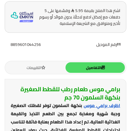
اشترِ هذا المنتج بقيمة 5.95
وقسّمها على 5
دفعات مع إمكان ادفع لاحقًا، بدون فوائد أو رسوم
تأخير ومتوافق مع الشريعة الإسلامية
رقم الموديل
8859601044256
التفاصيل
التقييمات
برامي موس طعام رطب للقطط الصغيرة
بنكهة السلمون 70 جم
اظرف برامي موس
بنكهة السلمون توفر لقطتك الصغيرة
وجبة شهية ومغذية تجمع بين الطعم اللذيذ والقيمة
الغذائية العالية، تم إعداد هذا الطعام بعناية فائقة لتناسب
احتياجات القطط الصغيرة الغذائية، حيث يوفر البروتين