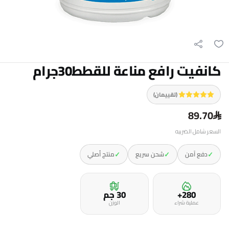
كانفيت رافع مناعة للقطط30جرام
(تقييمان)
89.70
السعر شامل الضريبه
✓
✓
✓
دفع آمن
شحن سريع
منتج أصلي
280+
30 جم
عملية شراء
الوزن