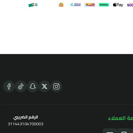
ة العملاء
الرقم الضريبي
311443104700003