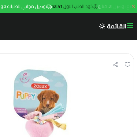
كود الطلب الاول hala1
توصيل مجاني للطلبات فوق 299ريال داخل مدينه الرياض مع توصيل هامتارو
القائمة