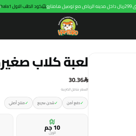
كود الطلب الاول hala1
ت
Hamtaro
لعبة كلاب صغير
30.36
السعر شامل الضريبه
✓
✓
✓
دفع آمن
شحن سريع
منتج أصلي
10 جم
الوزن