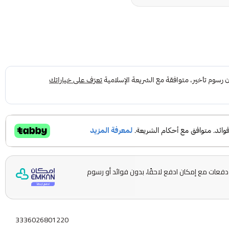
قسّمها على 5 دفعات مع إمكان ادفع لاحقًا، بدون فوائد أو رسوم
3336026801220