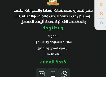
متجر همتارو لمستلزمات القطط والحيوانات الأليفة
نوفر بكل حب الطعام الرطب والجاف ،والفيتامينات
والمكملات الغذائية لصحة أليفك المفضل.
روابط تهمك
المدونة
سياسة الاسترجاع والاستبدال
سياسية الشحن والتوصيل
عائلة هامتارو
خدمة العملاء
الرقم الضريبي
311443104700003